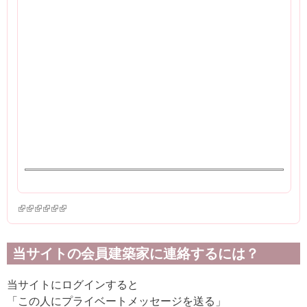
(link is external)
(link is external)
(link is external)
(link is external)
(link is external)
(link is external)
当サイトの会員建築家に連絡するには？
当サイトにログインすると
「この人にプライベートメッセージを送る」