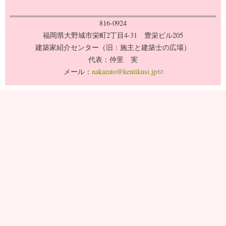
816-0924
福岡県大野城市栄町2丁目4-31 豊栄ビル205
建築家紹介センター（旧：施主と建築士の広場）
代表：仲里 実
メール：
nakazato@kentikusi.jp
(link sends e-mail)