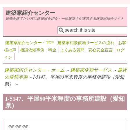
メインコンテンツに移動
建築家紹介センター
建物を建てたい方に建築家を紹介・一級建築士が運営する建築家紹介サイト
検索
検索フォーム
建築家紹介センター・TOP
建築家相談依頼サービスの流れ
お客
様の声
相談依頼事例
料金
よくある質問
安心安全宣言
ログ
イン
建築家紹介センター・ホーム
>
建築家依頼サービス
>
最近
の依頼事例
> I-5147、平屋80平米程度の事務所建設（愛知
県） >
I-5147、平屋80平米程度の事務所建設（愛知
県）
(link is external)
(link is external)
(link is external)
(link is external)
(link is external)
(link is external)