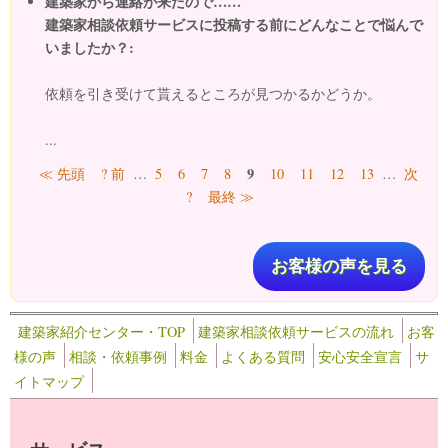
建築家から連絡が来たので……
建築家相談依頼サービスに投稿する前にどんなことで悩んで
いましたか？:
依頼を引き受けて貰えるところが見つかるかどうか。
...
ページ
9
≪ 先頭
? 前
…
5
6
7
8
10
11
12
13
…
次
?
最終 ≫
お客様の声を見る
建築家紹介センター・TOP
建築家相談依頼サービスの流れ
お客
様の声
相談・依頼事例
料金
よくある質問
安心安全宣言
サ
イトマップ