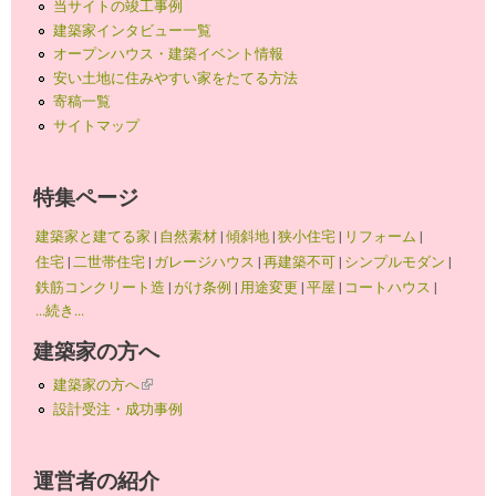
当サイトの竣工事例
建築家インタビュー一覧
オープンハウス・建築イベント情報
安い土地に住みやすい家をたてる方法
寄稿一覧
サイトマップ
特集ページ
建築家と建てる家
|
自然素材
|
傾斜地
|
狭小住宅
|
リフォーム
|
住宅
|
二世帯住宅
|
ガレージハウス
|
再建築不可
|
シンプルモダン
|
鉄筋コンクリート造
|
がけ条例
|
用途変更
|
平屋
|
コートハウス
|
...続き...
建築家の方へ
建築家の方へ
(link is external)
設計受注・成功事例
運営者の紹介