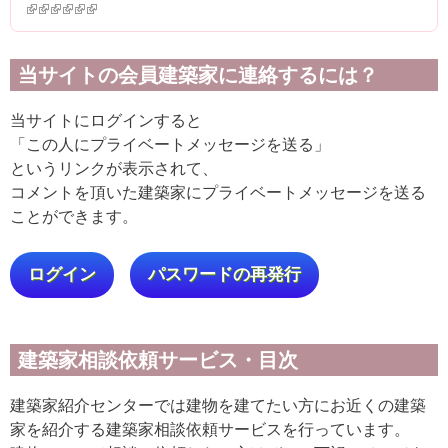
(link is external)
(link is external)
(link is external)
(link is external)
(link is external)
(link is external)
当サイトの会員建築家に連絡するには？
当サイトにログインすると
「この人にプライベートメッセージを送る」
というリンクが表示されて、
コメントを頂いた建築家にプライベートメッセージを送る
ことができます。
ログイン
パスワードの再発行
建築家相談依頼サービス・目次
建築家紹介センターでは建物を建てたい方にお近くの建築
家を紹介する建築家相談依頼サービスを行っています。