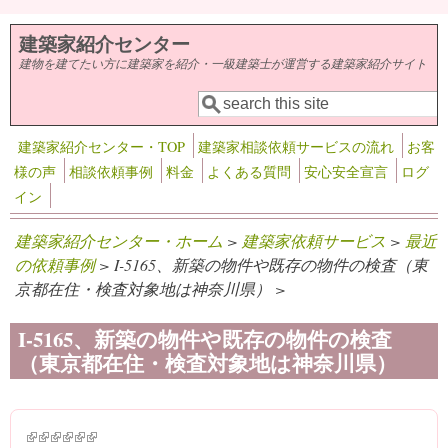
メインコンテンツに移動
建築家紹介センター
建物を建てたい方に建築家を紹介・一級建築士が運営する建築家紹介サイト
検索
検索フォーム
建築家紹介センター・TOP
建築家相談依頼サービスの流れ
お客
様の声
相談依頼事例
料金
よくある質問
安心安全宣言
ログ
イン
建築家紹介センター・ホーム
>
建築家依頼サービス
>
最近
の依頼事例
> I-5165、新築の物件や既存の物件の検査（東
京都在住・検査対象地は神奈川県） >
I-5165、新築の物件や既存の物件の検査
（東京都在住・検査対象地は神奈川県）
(link is external)
(link is external)
(link is external)
(link is external)
(link is external)
(link is external)