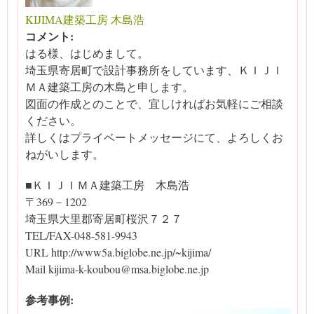
KIJIMA建築工房 木島浩
コメント:
はる様、はじめまして。
埼玉県寄居町で設計事務所をしています、ＫＩＪＩ
ＭＡ建築工房の木島と申します。
図面の作成とのことで、宜しければお気軽にご相談
ください。
詳しくはプライベートメッセージにて、よろしくお
ねがいします。
■ＫＩＪＩＭＡ建築工房 木島浩
〒369－1202
埼玉県大里郡寄居町桜沢７２７
TEL/FAX-048-581-9943
URL http://www5a.biglobe.ne.jp/~kijima/
Mail kijima-k-koubou@msa.biglobe.ne.jp
参考事例: