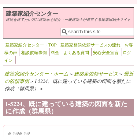
メインコンテンツに移動
建築家紹介センター
建物を建てたい方に建築家を紹介・一級建築士が運営する建築家紹介サイト
検索
検索フォーム
建築家紹介センター・TOP
建築家相談依頼サービスの流れ
お客
様の声
相談依頼事例
料金
よくある質問
安心安全宣言
ログ
イン
建築家紹介センター・ホーム
>
建築家依頼サービス
>
最近
の依頼事例
> I-5224、既に建っている建築の図面を新たに
作成（群馬県） >
I-5224、既に建っている建築の図面を新た
に作成（群馬県）
(link is external)
(link is external)
(link is external)
(link is external)
(link is external)
(link is external)