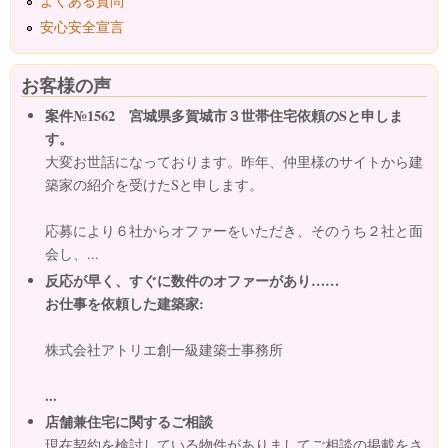
よくある質問
安心安全宣言
お客様の声
案件№1562 宮城県多賀城市３世帯住宅依頼のSと申しま
す。
大変お世話になっております。昨年、仲里様のサイトから建
築家の紹介を受けたSと申します。
応募により６社からオファーをいただき、そのうち２社と面
会し、...
反応が早く、すぐに数件のオファーがあり……
お仕事を依頼した建築家:
株式会社アトリエ創一級建築士事務所
...
店舗兼住宅に関するご相談
現在契約を検討している物件がありましてご相談の掲載をさ