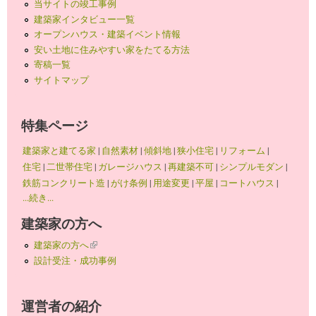
当サイトの竣工事例
建築家インタビュー一覧
オープンハウス・建築イベント情報
安い土地に住みやすい家をたてる方法
寄稿一覧
サイトマップ
特集ページ
建築家と建てる家
|
自然素材
|
傾斜地
|
狭小住宅
|
リフォーム
|
住宅
|
二世帯住宅
|
ガレージハウス
|
再建築不可
|
シンプルモダン
|
鉄筋コンクリート造
|
がけ条例
|
用途変更
|
平屋
|
コートハウス
|
...続き...
建築家の方へ
建築家の方へ
(link is external)
設計受注・成功事例
運営者の紹介