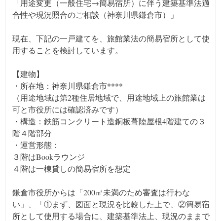
「用途変更（一般住宅→簡易宿所）に伴う建築基準法適
合性や現況照合のご相談（神奈川県鎌倉市）」
現在、下記の一戸建てを、旅館業法の簡易宿所として使
用することを検討しています。
【建物】
・所在地：神奈川県鎌倉市****
（用途地域は第2種住居地域で、用途地域上の旅館業は
可と市役所には確認済みです）
・構造：鉄筋コンクリート造銅板葺陸屋根4階建ての３
階４階部分
・運営形態：
３階はBookラウンジ
４階は一棟貸しの簡易宿所を想定
鎌倉市役所からは「200㎡未満のため審査は行わな
い」、「①まず、図面と現況を比較した上で、②簡易宿
所として使用する場合に、建築基準法上、現況のままで