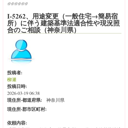
(link is external)
(link is external)
(link is external)
(link is external)
(link is external)
(link is external)
I-5262、用途変更（一般住宅→簡易宿
所）に伴う建築基準法適合性や現況照
合のご相談（神奈川県）
投稿者:
柳瀬
投稿日時:
2026-03-19 06:38
現住所‐都道府県:
神奈川県
現住所‐郡市区町村:
依頼内容: