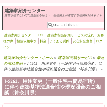
メインコンテンツに移動
建築家紹介センター
建物を建てたい方に建築家を紹介・一級建築士が運営する建築家紹介サイト
検索
検索フォーム
建築家紹介センター・TOP
建築家相談依頼サービスの流れ
お客
様の声
相談依頼事例
料金
よくある質問
安心安全宣言
ログ
イン
建築家紹介センター・ホーム
>
建築家依頼サービス
>
最近
の依頼事例
> I-5262、用途変更（一般住宅→簡易宿所）に
伴う建築基準法適合性や現況照合のご相談（神奈川県） >
I-5262、用途変更（一般住宅→簡易宿所）
に伴う建築基準法適合性や現況照合のご相
談（神奈川県）