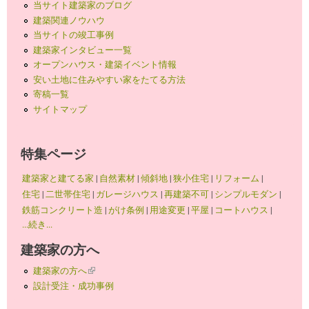
当サイト建築家のブログ
建築関連ノウハウ
当サイトの竣工事例
建築家インタビュー一覧
オープンハウス・建築イベント情報
安い土地に住みやすい家をたてる方法
寄稿一覧
サイトマップ
特集ページ
建築家と建てる家
|
自然素材
|
傾斜地
|
狭小住宅
|
リフォーム
|
住宅
|
二世帯住宅
|
ガレージハウス
|
再建築不可
|
シンプルモダン
|
鉄筋コンクリート造
|
がけ条例
|
用途変更
|
平屋
|
コートハウス
|
...続き...
建築家の方へ
建築家の方へ
(link is external)
設計受注・成功事例