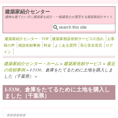
メインコンテンツに移動
建築家紹介センター
建物を建てたい方に建築家を紹介・一級建築士が運営する建築家紹介サイト
検索
検索フォーム
建築家紹介センター・TOP
建築家相談依頼サービスの流れ
お客
様の声
相談依頼事例
料金
よくある質問
安心安全宣言
ログ
イン
建築家紹介センター・ホーム
>
建築家依頼サービス
>
最近
の依頼事例
> I-5330、倉庫をたてるために土地を購入しま
した（千葉県） >
I-5330、倉庫をたてるために土地を購入し
ました（千葉県）
(link is external)
(link is external)
(link is external)
(link is external)
(link is external)
(link is external)