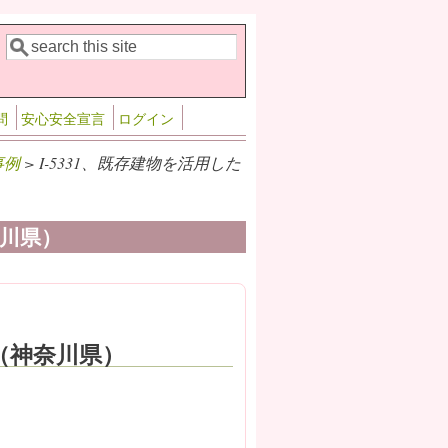
検索
検索フォーム
問
安心安全宣言
ログイン
事例
> I-5331、既存建物を活用した
奈川県）
設（神奈川県）