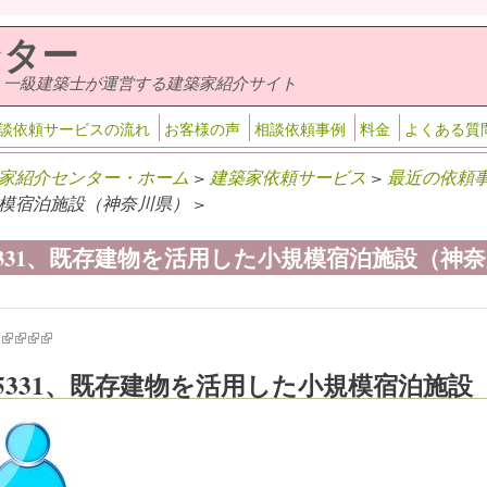
ンター
・一級建築士が運営する建築家紹介サイト
談依頼サービスの流れ
お客様の声
相談依頼事例
料金
よくある質
家紹介センター・ホーム
>
建築家依頼サービス
>
最近の依頼
模宿泊施設（神奈川県） >
-5331、既存建物を活用した小規模宿泊施設（神
k is external)
ink is external)
(link is external)
(link is external)
(link is external)
(link is external)
-5331、既存建物を活用した小規模宿泊施