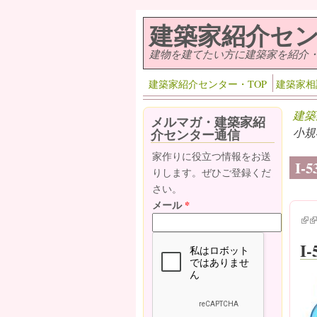
メインコンテンツに移動
建築家紹介セ
建物を建てたい方に建築家を紹介
建築家紹介センター・TOP
建築家相
建築
メルマガ・建築家紹
小規
介センター通信
家作りに役立つ情報をお送
I
りします。ぜひご登録くだ
さい。
メール
*
(lin
(l
I