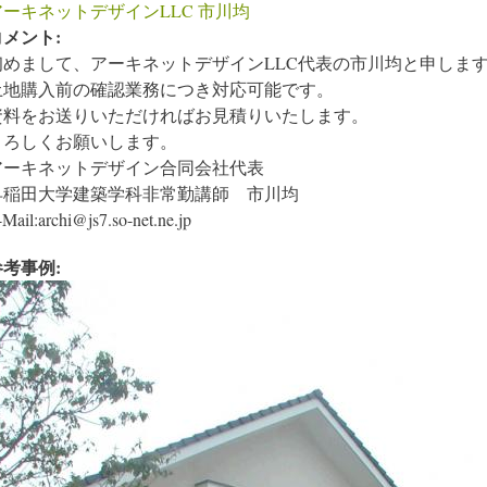
アーキネットデザインLLC 市川均
コメント:
初めまして、アーキネットデザインLLC代表の市川均と申しま
土地購入前の確認業務につき対応可能です。
資料をお送りいただければお見積りいたします。
よろしくお願いします。
アーキネットデザイン合同会社代表
早稲田大学建築学科非常勤講師 市川均
Mail:archi@js7.so-net.ne.jp
参考事例: