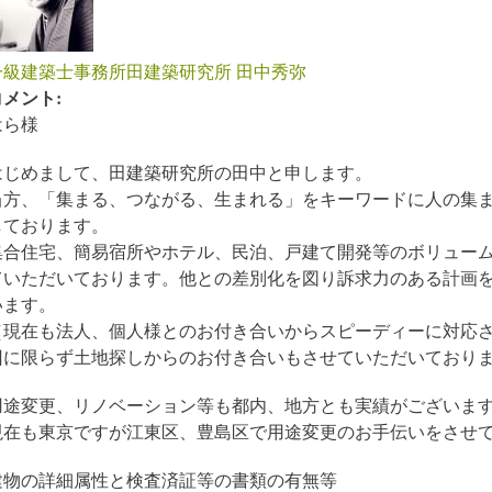
一級建築士事務所田建築研究所 田中秀弥
コメント:
はら様
はじめまして、田建築研究所の田中と申します。
当方、「集まる、つながる、生まれる」をキーワードに人の集
しております。
集合住宅、簡易宿所やホテル、民泊、戸建て開発等のボリュー
ていただいております。他との差別化を図り訴求力のある計画
います。
（現在も法人、個人様とのお付き合いからスピーディーに対応
回に限らず土地探しからのお付き合いもさせていただいており
用途変更、リノベーション等も都内、地方とも実績がございま
現在も東京ですが江東区、豊島区で用途変更のお手伝いをさせ
建物の詳細属性と検査済証等の書類の有無等