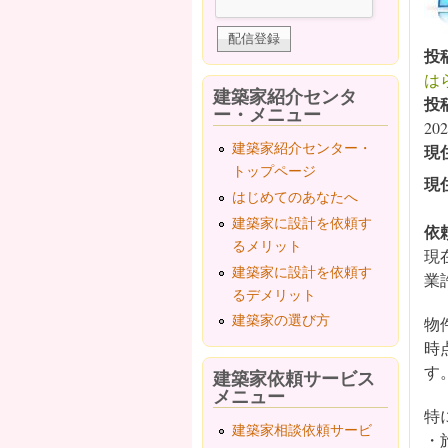
投
は
建築家紹介センタ
投
ー・メニュー
202
建築家紹介センター・
現
トップページ
現
はじめてのあなたへ
建築家に設計を依頼す
依
るメリット
現
建築家に設計を依頼す
業
るデメリット
建築家の選び方
物
時
す
建築家依頼サービス
メニュー
特
建築家相談依頼サービ
・