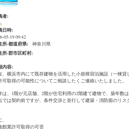
稿者:
ら
稿日時:
6-05-19 09:42
住所‐都道府県:
神奈川県
住所‐郡市区町村:
頼内容:
在、横浜市内にて既存建物を活用した小規模宿泊施設（一棟貸
許可取得の可能性についてご相談したくご連絡いたしました。
件は、1階が元店舗、2階が住宅利用の2階建て建物で、築年数
点では契約前ですが、条件交渉と並行して建築・消防面のリス
。
に、
旅館業許可取得の可否