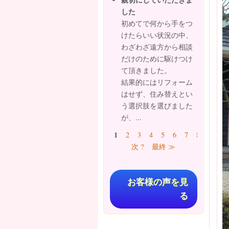
した
初めてで何から手をつ
けたらいい状況の中、
わざわざ遠方から相談
だけのために駆けつけ
て頂きました。
結果的にはリフォーム
はせず、住み替えとい
う選択肢を選びました
が、...
ページ
1
2
3
4
5
6
7
8
9
…
次 ?
最終 ≫
お客様の声を見
る