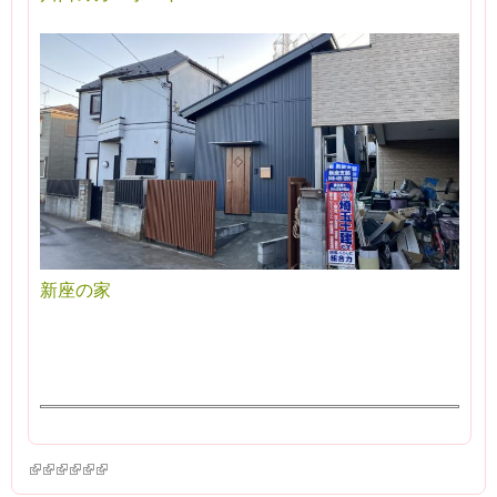
新座の家
(link is external)
(link is external)
(link is external)
(link is external)
(link is external)
(link is external)