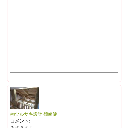
㈲ツルサキ設計 鶴崎健一
コメント:
みずきさま