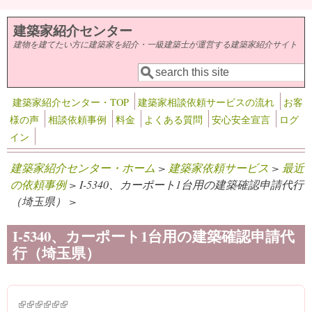
メインコンテンツに移動
建築家紹介センター
建物を建てたい方に建築家を紹介・一級建築士が運営する建築家紹介サイト
検索
検索フォーム
建築家紹介センター・TOP
建築家相談依頼サービスの流れ
お客
様の声
相談依頼事例
料金
よくある質問
安心安全宣言
ログ
イン
建築家紹介センター・ホーム
>
建築家依頼サービス
>
最近
の依頼事例
> I-5340、カーポート1台用の建築確認申請代行
（埼玉県） >
I-5340、カーポート1台用の建築確認申請代
行（埼玉県）
(link is external)
(link is external)
(link is external)
(link is external)
(link is external)
(link is external)