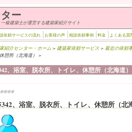
ンター
・一級建築士が運営する建築家紹介サイト
談依頼サービスの流れ
お客様の声
相談依頼事例
料金
よくある質
家紹介センター・ホーム
>
建築家依頼サービス
>
最近の依頼
休憩所（北海道） >
-5342、浴室、脱衣所、トイレ、休憩所（北海道）
k is external)
ink is external)
(link is external)
(link is external)
(link is external)
(link is external)
-5342、浴室、脱衣所、トイレ、休憩所（北