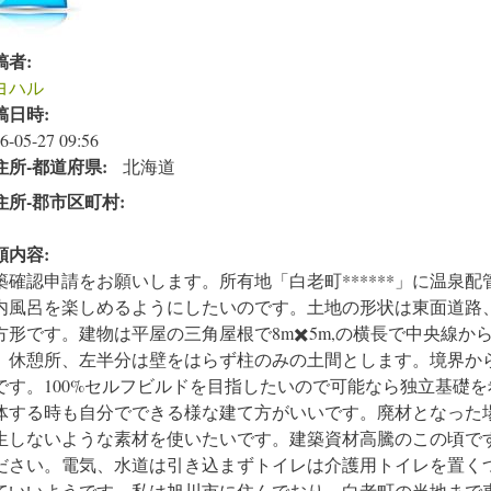
稿者:
ヨハル
稿日時:
6-05-27 09:56
住所‐都道府県:
北海道
住所‐郡市区町村:
頼内容:
築確認申請をお願いします。所有地「白老町******」に温泉
内風呂を楽しめるようにしたいのです。土地の形状は東面道路、
方形です。建物は平屋の三角屋根で8m✖️5m,の横長で中央線
、休憩所、左半分は壁をはらず柱のみの土間とします。境界から
です。100%セルフビルドを目指したいので可能なら独立基礎
体する時も自分でできる様な建て方がいいです。廃材となった
生しないような素材を使いたいです。建築資材高騰のこの頃で
ださい。電気、水道は引き込まずトイレは介護用トイレを置く
ていいようです。私は旭川市に住んでおり、白老町の当地まで