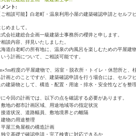
コメント:
【ご相談可能】白老町・温泉利用小屋の建築確認申請とセルフ
はじめまして。
株式会社建総合企画一級建築士事務所の櫻井と申します。
ご相談内容、拝見いたしました。
北海道白老町の所有地に、温泉の内風呂を楽しむための平屋建
という計画について、ご相談可能です。
8m×5m程度の平屋建物で、浴室・脱衣所・トイレ・休憩所と、
る計画とのことですが、建築確認申請を行う場合には、セルフ
上の建築物として、構造・配置・用途・排水・安全性などを整
特に今回の計画では、以下の点を確認する必要があります。
・敷地の都市計画区域、用途地域等の指定状況
・接道状況、道路幅員、敷地境界との離隔
・建物の用途整理
・平屋三角屋根の構造計画
・独立基礎で確認申請・完了検査に対応できるか