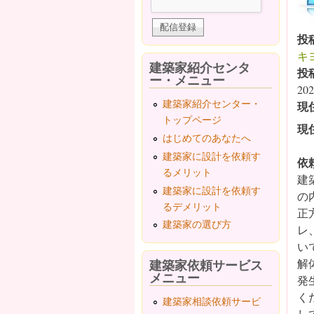
投
キ
建築家紹介センタ
投
ー・メニュー
202
建築家紹介センター・
現
トップページ
現
はじめてのあなたへ
建築家に設計を依頼す
依
るメリット
建
建築家に設計を依頼す
の
るデメリット
正
建築家の選び方
レ
い
建築家依頼サービス
解
メニュー
発
く
建築家相談依頼サービ
し