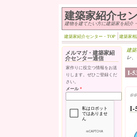
メインコンテンツに移動
建築家紹介セ
建物を建てたい方に建築家を紹介
建築家紹介センター・TOP
建築家相
建築
メルマガ・建築家紹
レ、
介センター通信
家作りに役立つ情報をお送
I
りします。ぜひご登録くだ
さい。
メール
*
(lin
(l
I