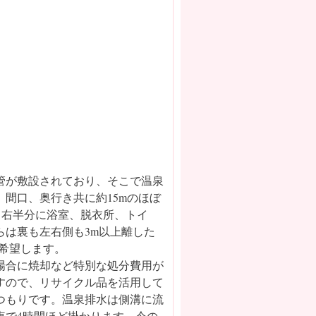
配管が敷設されており、そこで温泉
間口、奥行き共に約15mのほぼ
から右半分に浴室、脱衣所、トイ
は裏も左右側も3m以上離した
を希望します。
場合に焼却など特別な処分費用が
すので、リサイクル品を活用して
つもりです。温泉排水は側溝に流
車で4時間ほど掛かります。今の