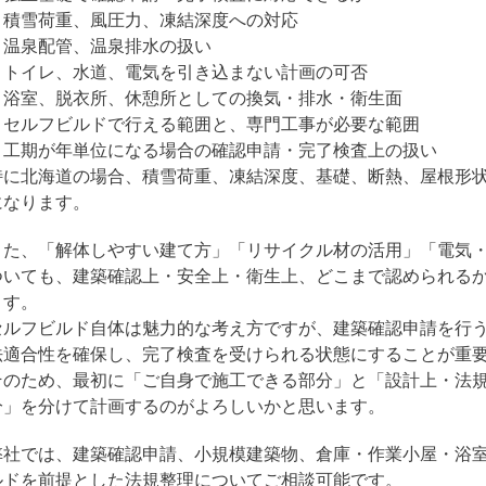
・積雪荷重、風圧力、凍結深度への対応
・温泉配管、温泉排水の扱い
・トイレ、水道、電気を引き込まない計画の可否
・浴室、脱衣所、休憩所としての換気・排水・衛生面
・セルフビルドで行える範囲と、専門工事が必要な範囲
・工期が年単位になる場合の確認申請・完了検査上の扱い
特に北海道の場合、積雪荷重、凍結深度、基礎、断熱、屋根形
になります。
また、「解体しやすい建て方」「リサイクル材の活用」「電気
ついても、建築確認上・安全上・衛生上、どこまで認められる
ます。
セルフビルド自体は魅力的な考え方ですが、建築確認申請を行
法適合性を確保し、完了検査を受けられる状態にすることが重
そのため、最初に「ご自身で施工できる部分」と「設計上・法
分」を分けて計画するのがよろしいかと思います。
弊社では、建築確認申請、小規模建築物、倉庫・作業小屋・浴
ルドを前提とした法規整理についてご相談可能です。