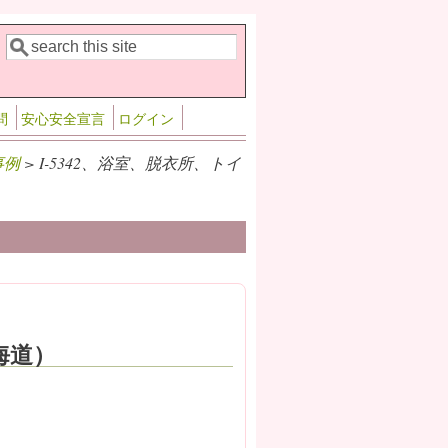
検索
検索フォーム
問
安心安全宣言
ログイン
事例
> I-5342、浴室、脱衣所、トイ
海道）