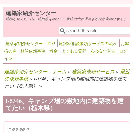
メインコンテンツに移動
建築家紹介センター
建物を建てたい方に建築家を紹介・一級建築士が運営する建築家紹介サイト
検索
検索フォーム
建築家紹介センター・TOP
建築家相談依頼サービスの流れ
お客
様の声
相談依頼事例
料金
よくある質問
安心安全宣言
ログ
イン
建築家紹介センター・ホーム
>
建築家依頼サービス
>
最近
の依頼事例
> I-5346、キャンプ場の敷地内に建築物を建て
たい（栃木県） >
I-5346、キャンプ場の敷地内に建築物を建
てたい（栃木県）
(link is external)
(link is external)
(link is external)
(link is external)
(link is external)
(link is external)