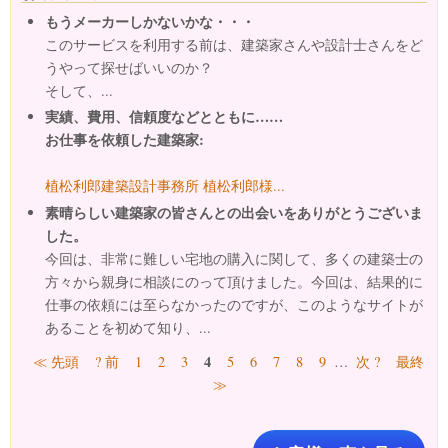
もうメーカーしかないかな・・・
このサービスを利用する前は、建築家さんや設計士さんをど
うやって探せばいいのか？
そして、...
実績、費用、信頼度などとともに……
お仕事を依頼した建築家:
植松利郎建築設計事務所 植松利郎様...
素晴らしい建築家の皆さんとの出会いをありがとうございま
した。
今回は、非常に難しい宅地の購入に関して、多くの建築士の
方々から親身に相談にのって頂けました。今回は、結果的に
仕事の依頼には至らなかったのですが、このようなサイトが
あることを初めて知り、...
ページ
4
≪ 先頭
? 前
1
2
3
5
6
7
8
9
…
次 ?
最終
≫