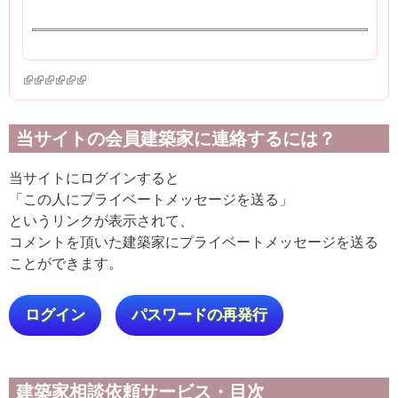
(link is external)
(link is external)
(link is external)
(link is external)
(link is external)
(link is external)
当サイトの会員建築家に連絡するには？
当サイトにログインすると
「この人にプライベートメッセージを送る」
というリンクが表示されて、
コメントを頂いた建築家にプライベートメッセージを送る
ことができます。
ログイン
パスワードの再発行
建築家相談依頼サービス・目次