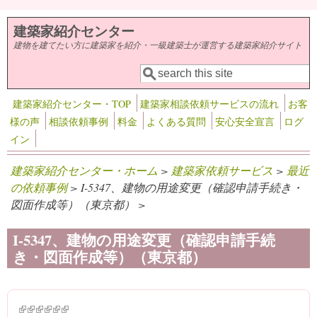
メインコンテンツに移動
建築家紹介センター
建物を建てたい方に建築家を紹介・一級建築士が運営する建築家紹介サイト
検索
検索フォーム
建築家紹介センター・TOP
建築家相談依頼サービスの流れ
お客
様の声
相談依頼事例
料金
よくある質問
安心安全宣言
ログ
イン
建築家紹介センター・ホーム
>
建築家依頼サービス
>
最近
の依頼事例
> I-5347、建物の用途変更（確認申請手続き・
図面作成等）（東京都） >
I-5347、建物の用途変更（確認申請手続
き・図面作成等）（東京都）
(link is external)
(link is external)
(link is external)
(link is external)
(link is external)
(link is external)