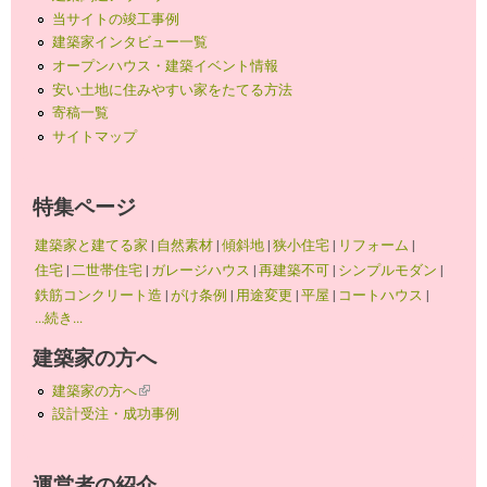
当サイトの竣工事例
建築家インタビュー一覧
オープンハウス・建築イベント情報
安い土地に住みやすい家をたてる方法
寄稿一覧
サイトマップ
特集ページ
建築家と建てる家
|
自然素材
|
傾斜地
|
狭小住宅
|
リフォーム
|
住宅
|
二世帯住宅
|
ガレージハウス
|
再建築不可
|
シンプルモダン
|
鉄筋コンクリート造
|
がけ条例
|
用途変更
|
平屋
|
コートハウス
|
...続き...
建築家の方へ
建築家の方へ
(link is external)
設計受注・成功事例
運営者の紹介