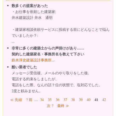
数多くの提案があった
・お仕事を依頼した建築家:
井水建築設計 井水 通明
・建築家相談依頼サービスに投稿する前にどんなことで悩ん
でいましたか？:
...
非常に多くの建築士からの声掛けがあり……
契約した建築家名・事務所名を教えて下さい
鈴木淳史建築設計事務所
...
酷い業者でした
メッセージ受信後、メールのやり取りをした後、
電話する約束をしましたが、
電話をした際、なんの話？位の状態で、塩対応でした。
2度と頼みません。
ページ
41
≪ 先頭
? 前
…
34
35
36
37
38
39
40
42
次 ?
最終 ≫