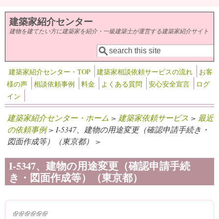
メインコンテンツに移動
建築家紹介センター
建物を建てたい方に建築家を紹介・一級建築士が運営する建築家紹介サイト
検索
検索フォーム
建築家紹介センター・TOP
建築家相談依頼サービスの流れ
お客
様の声
相談依頼事例
料金
よくある質問
安心安全宣言
ログ
イン
建築家紹介センター・ホーム
>
建築家依頼サービス
>
最近
の依頼事例
> I-5347、建物の用途変更（確認申請手続き・
図面作成等）（東京都） >
I-5347、建物の用途変更（確認申請手続
き・図面作成等）（東京都）
(link is external)
(link is external)
(link is external)
(link is external)
(link is external)
(link is external)