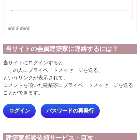
(link is external)
(link is external)
(link is external)
(link is external)
(link is external)
(link is external)
当サイトの会員建築家に連絡するには？
当サイトにログインすると
「この人にプライベートメッセージを送る」
というリンクが表示されて、
コメントを頂いた建築家にプライベートメッセージを送る
ことができます。
ログイン
パスワードの再発行
建築家相談依頼サービス・目次