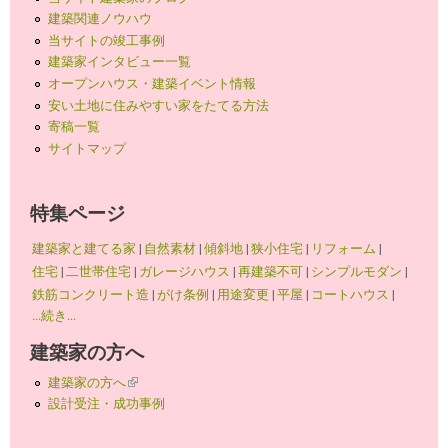
建築関連ノウハウ
当サイトの竣工事例
建築家インタビュー一覧
オープンハウス・建築イベント情報
安い土地に住みやすい家をたてる方法
寄稿一覧
サイトマップ
特集ページ
建築家と建てる家
|
自然素材
|
傾斜地
|
狭小住宅
|
リフォーム
|
住宅
|
二世帯住宅
|
ガレージハウス
|
再建築不可
|
シンプルモダン
|
鉄筋コンクリート造
|
がけ条例
|
用途変更
|
平屋
|
コートハウス
|
...続き...
建築家の方へ
建築家の方へ
(link is external)
設計受注・成功事例