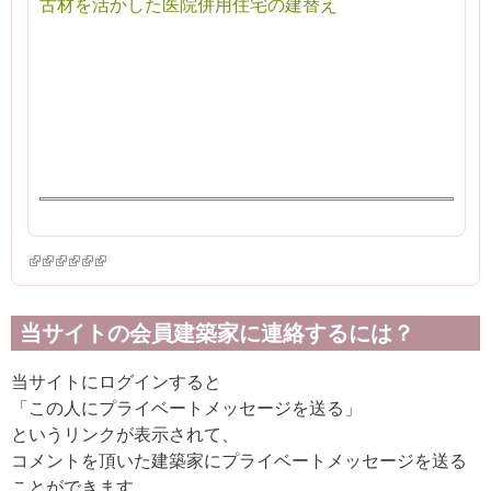
古材を活かした医院併用住宅の建替え
(link is external)
(link is external)
(link is external)
(link is external)
(link is external)
(link is external)
当サイトの会員建築家に連絡するには？
当サイトにログインすると
「この人にプライベートメッセージを送る」
というリンクが表示されて、
コメントを頂いた建築家にプライベートメッセージを送る
ことができます。