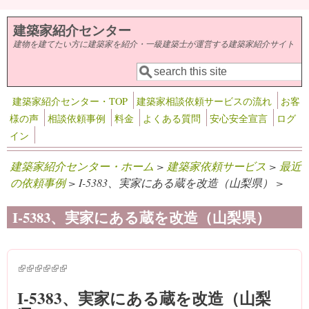
メインコンテンツに移動
建築家紹介センター
建物を建てたい方に建築家を紹介・一級建築士が運営する建築家紹介サイト
検索
検索フォーム
建築家紹介センター・TOP
建築家相談依頼サービスの流れ
お客
様の声
相談依頼事例
料金
よくある質問
安心安全宣言
ログ
イン
建築家紹介センター・ホーム
>
建築家依頼サービス
>
最近
の依頼事例
> I-5383、実家にある蔵を改造（山梨県） >
I-5383、実家にある蔵を改造（山梨県）
(link is external)
(link is external)
(link is external)
(link is external)
(link is external)
(link is external)
I-5383、実家にある蔵を改造（山梨