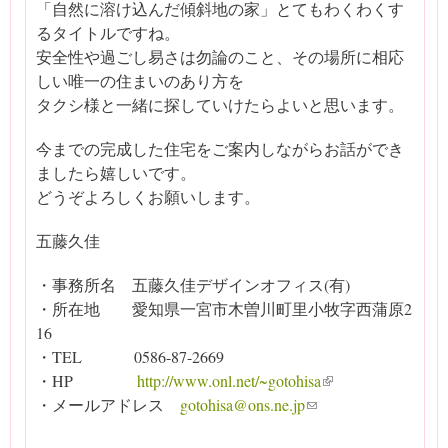
「自然に溶け込んだ傾斜地の家」とてもわくわくす
るタイトルですね。
安全性や過ごし易さは勿論のこと、その場所に相応
しい唯一の住まいのあり方を
タクシ様と一緒に探していけたらよいと思います。
今までの完成した住宅をご案内しながらお話ができ
ましたら嬉しいです。
どうぞよろしくお願いします。
五藤久佳
・事務所名 五藤久佳デザインオフィス(有)
・所在地 愛知県一宮市木曽川町里小牧字西蒲原2
16
・TEL 0586-87-2669
・HP
http://www.onl.net/~gotohisa
(link is external)
・メールアドレス
gotohisa@ons.ne.jp
(link sends e-mail)