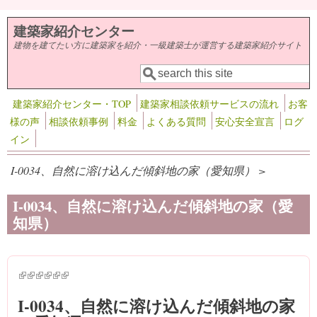
メインコンテンツに移動
建築家紹介センター
建物を建てたい方に建築家を紹介・一級建築士が運営する建築家紹介サイト
検索
検索フォーム
建築家紹介センター・TOP
建築家相談依頼サービスの流れ
お客
様の声
相談依頼事例
料金
よくある質問
安心安全宣言
ログ
イン
I-0034、自然に溶け込んだ傾斜地の家（愛知県） >
I-0034、自然に溶け込んだ傾斜地の家（愛
知県）
(link is external)
(link is external)
(link is external)
(link is external)
(link is external)
(link is external)
I-0034、自然に溶け込んだ傾斜地の家