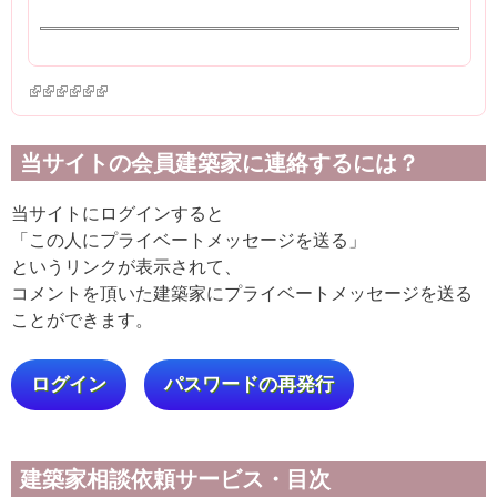
(link is external)
(link is external)
(link is external)
(link is external)
(link is external)
(link is external)
当サイトの会員建築家に連絡するには？
当サイトにログインすると
「この人にプライベートメッセージを送る」
というリンクが表示されて、
コメントを頂いた建築家にプライベートメッセージを送る
ことができます。
ログイン
パスワードの再発行
建築家相談依頼サービス・目次