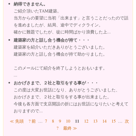
納得できません。
ご紹介頂いたTAM建築。
当方からの要望に当初「出来ます」と言うことだったので話
を進めましたが、結局、途中でディクライン。
確かに難題でしたが、徒に時間ばかり浪費した上...
建築家の方と話し合う機会が持て・・・
建築家を紹介いただきありがとうございました。
建築家の方と話し合う機会が持て助かりました。
このメールにて紹介を終了しようとおもいます。
...
おかげさまで、２社と取引をする事が・・・
この度は大変お世話になり、ありがとうございました、
おかげさまで、２社と取引をする事が出来ました。
今後も各方面で支店開設の折にはお世話になりたいと考えて
おりますので...
ページ
11
≪ 先頭
? 前
…
7
8
9
10
12
13
14
15
…
次
?
最終 ≫