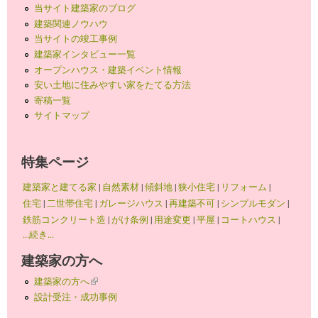
当サイト建築家のブログ
建築関連ノウハウ
当サイトの竣工事例
建築家インタビュー一覧
オープンハウス・建築イベント情報
安い土地に住みやすい家をたてる方法
寄稿一覧
サイトマップ
特集ページ
建築家と建てる家
|
自然素材
|
傾斜地
|
狭小住宅
|
リフォーム
|
住宅
|
二世帯住宅
|
ガレージハウス
|
再建築不可
|
シンプルモダン
|
鉄筋コンクリート造
|
がけ条例
|
用途変更
|
平屋
|
コートハウス
|
...続き...
建築家の方へ
建築家の方へ
(link is external)
設計受注・成功事例