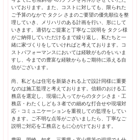
いております。また、コストに対しても、限られた
ご予算のなかで タクシ さまのご要望の優先順位を整
理していき、メリハリのある計画を行い、形にして
いきます。適切なご提案と丁寧なご説明を タクシ様
がご納得していただけるまで繰り返し、私たちと一
緒に家づくりをしていければと考えております。コ
ストパフォーマンスにおいては経験がものをいいま
すし、今までの豊富な経験からもご期待に添える自
信がございます。
尚、私どもは住宅を新築される上で設計同様に重要
なのは施工監理と考えております。信頼のおける工
務店を選定し、現場に入ってからのタクシさま・工
務店・わたくしども３者での細めな打合せや現場対
応・コミュニケーションを重視しての監理をしてい
きます。ご不明な点等がございましたら、丁寧なご
説明ご対応を工務店ともに心がけております。
豊田、岡崎、知多、三重県・富山県等の現場でも仕