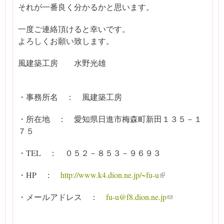
それが一番良く分かるかと思います。
一度ご連絡頂けると幸いです。
よろしくお願い致します。
風建築工房 水野光雄
・事務所名 ： 風建築工房
・所在地 ： 愛知県日進市梅森町新田１３５－１
７５
・TEL ： ０５２－８５３－９６９３
・HP ：
http://www.k4.dion.ne.jp/~fu-u
(link is external)
・メールアドレス ：
fu-u@f8.dion.ne.jp
(link sends e-ma
il)