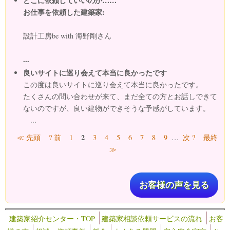
どこに依頼していいのか……
お仕事を依頼した建築家:
設計工房be with 海野剛さん
...
良いサイトに巡り会えて本当に良かったです
この度は良いサイトに巡り会えて本当に良かったです。
たくさんの問い合わせが来て、まだ全ての方とお話しできて
ないのですが、良い建物ができそうな予感がしています。
...
ページ
2
≪ 先頭
? 前
1
3
4
5
6
7
8
9
…
次 ?
最終
≫
お客様の声を見る
建築家紹介センター・TOP
建築家相談依頼サービスの流れ
お客