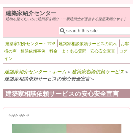
メインコンテンツに移動
建築家紹介センター
建物を建てたい方に建築家を紹介・一級建築士が運営する建築家紹介サイト
検索
検索フォーム
建築家紹介センター・TOP
建築家相談依頼サービスの流れ
お客
様の声
相談依頼事例
料金
よくある質問
安心安全宣言
ログ
イン
建築家紹介センター・ホーム
>
建築家相談依頼サービス
>
建築家相談依頼サービスの安心安全宣言 >
建築家相談依頼サービスの安心安全宣言
(link is external)
(link is external)
(link is external)
(link is external)
(link is external)
(link is external)