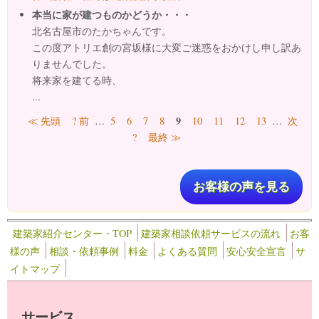
本当に家が建つものかどうか・・・
北名古屋市のたかちゃんです。
この度アトリエ創の宮坂様に大変ご迷惑をおかけし申し訳あ
りませんでした。
将来家を建てる時、
...
ページ
9
≪ 先頭
? 前
…
5
6
7
8
10
11
12
13
…
次
?
最終 ≫
お客様の声を見る
建築家紹介センター・TOP
建築家相談依頼サービスの流れ
お客
様の声
相談・依頼事例
料金
よくある質問
安心安全宣言
サ
イトマップ
サービス