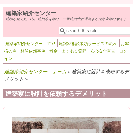
メインコンテンツに移動
建築家紹介センター
建物を建てたい方に建築家を紹介・一級建築士が運営する建築家紹介サイト
検索
検索フォーム
建築家紹介センター・TOP
建築家相談依頼サービスの流れ
お客
様の声
相談依頼事例
料金
よくある質問
安心安全宣言
ログ
イン
建築家紹介センター・ホーム
> 建築家に設計を依頼するデ
メリット >
建築家に設計を依頼するデメリット