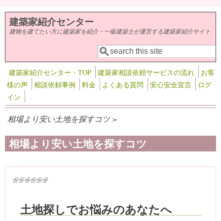
メインコンテンツに移動
建築家紹介センター
建物を建てたい方に建築家を紹介・一級建築士が運営する建築家紹介サイト
検索
検索フォーム
建築家紹介センター・TOP
建築家相談依頼サービスの流れ
お客
様の声
相談依頼事例
料金
よくある質問
安心安全宣言
ログ
イン
相場より安い土地を探すコツ >
相場より安い土地を探すコツ
(link is external)
(link is external)
(link is external)
(link is external)
(link is external)
(link is external)
土地探しでお悩みのあなたへ