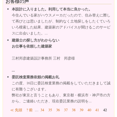
お客様の声
本設計に入りました。利用して本当に良かった。
今住んでいる家がハウスメーカだったので、住み替えに際し
て再びとは思いましたが、制約なく土地探しをしたくていろ
いろ模索した結果、建築家のアドバイスが聞けるこのサービ
スに出会いました。...
建築士の探し方がわからない
お仕事を依頼した建築家
三村邦彦建築設計事務所 三村 邦彦様
...
委託検査業務依頼の掲載お礼
この度、16日に委託検査業務の掲載をしていただきまして誠
に有難うございます。
弊社が東京と言うこともあり、東京都・横浜市・神戸市の方
から、ご連絡いただき、現在委託業務の説明を...
ページ
42
≪ 先頭
? 前
…
34
35
36
37
38
39
40
41