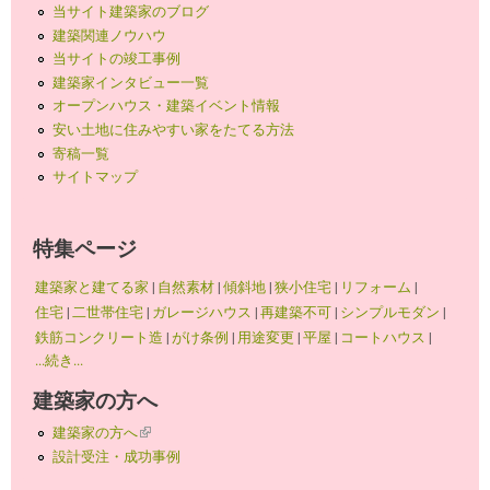
当サイト建築家のブログ
建築関連ノウハウ
当サイトの竣工事例
建築家インタビュー一覧
オープンハウス・建築イベント情報
安い土地に住みやすい家をたてる方法
寄稿一覧
サイトマップ
特集ページ
建築家と建てる家
|
自然素材
|
傾斜地
|
狭小住宅
|
リフォーム
|
住宅
|
二世帯住宅
|
ガレージハウス
|
再建築不可
|
シンプルモダン
|
鉄筋コンクリート造
|
がけ条例
|
用途変更
|
平屋
|
コートハウス
|
...続き...
建築家の方へ
建築家の方へ
(link is external)
設計受注・成功事例