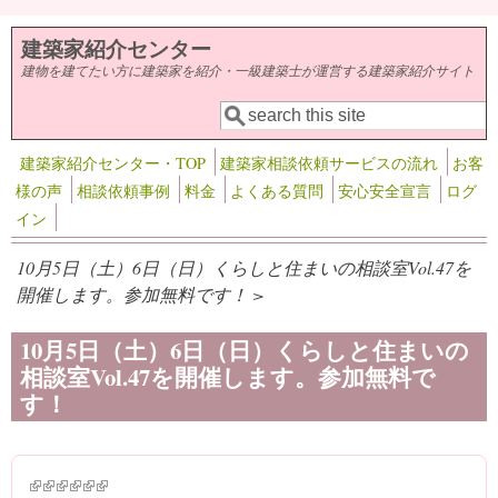
メインコンテンツに移動
建築家紹介センター
建物を建てたい方に建築家を紹介・一級建築士が運営する建築家紹介サイト
検索
検索フォーム
建築家紹介センター・TOP
建築家相談依頼サービスの流れ
お客
様の声
相談依頼事例
料金
よくある質問
安心安全宣言
ログ
イン
10月5日（土）6日（日）くらしと住まいの相談室Vol.47を
開催します。参加無料です！ >
10月5日（土）6日（日）くらしと住まいの
相談室Vol.47を開催します。参加無料で
す！
(link is external)
(link is external)
(link is external)
(link is external)
(link is external)
(link is external)