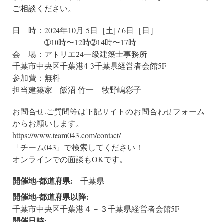
ご相談ください。
日 時：2024年10月 5日［土] / 6日［日］
➀10時〜12時➁14時〜17時
会 場：アトリエ24一級建築士事務所
千葉市中央区千葉港4-3千葉県経営者会館5F
参加費：無料
担当建築家：飯沼 竹一 牧野嶋彩子
お問合せ:ご質問等は下記サイトのお問合わせフォーム
からお願いします。
https://www.team043.com/contact/
「チーム043」で検索してください！
オンラインでの面談もOKです。
開催地-都道府県:
千葉県
開催地‐都道府県以降:
千葉市中央区千葉港４－３千葉県経営者会館5F
開催日時: