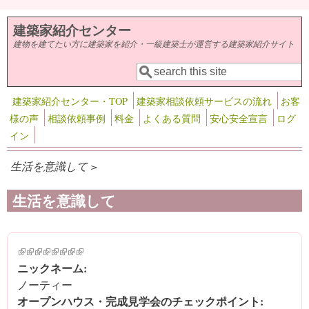
メインコンテンツに移動
建築家紹介センター
建物を建てたい方に建築家を紹介・一級建築士が運営する建築家紹介サイト
検索
検索フォーム
建築家紹介センター・TOP
建築家相談依頼サービスの流れ
お客
様の声
相談依頼事例
料金
よくある質問
安心安全宣言
ログ
イン
生活を意識して >
生活を意識して
(link is external)
(link is external)
(link is external)
(link is external)
(link is external)
(link is external)
(link is external)
(link is external)
ニックネーム:
ノーティー
オープンハウス・完成見学会のチェックポイント: