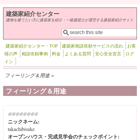
メインコンテンツに移動
建築家紹介センター
建物を建てたい方に建築家を紹介・一級建築士が運営する建築家紹介サイト
検索
検索フォーム
建築家紹介センター・TOP
建築家相談依頼サービスの流れ
お客
様の声
相談依頼事例
料金
よくある質問
安心安全宣言
ログ
イン
フィーリング＆用途 >
フィーリング＆用途
(link is external)
(link is external)
(link is external)
(link is external)
(link is external)
(link is external)
(link is external)
(link is external)
ニックネーム:
takachibisuke
オープンハウス・完成見学会のチェックポイント: