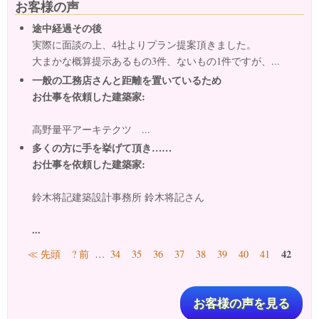
お客様の声
途中経過その後
実際に面談の上、4社よりプラン提案頂きました。
大まかな概算提示あるもの3件、ないもの1件ですが、...
一般の工務店さんと距離を置いているため
お仕事を依頼した建築家:
高野量平アーキテクツ ...
多くの方に手を挙げて頂き……
お仕事を依頼した建築家:
鈴木将記建築設計事務所 鈴木将記さん
...
ページ
42
≪ 先頭
? 前
…
34
35
36
37
38
39
40
41
お客様の声を見る