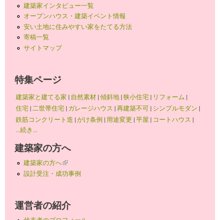
建築家インタビュー一覧
オープンハウス・建築イベント情報
安い土地に住みやすい家をたてる方法
寄稿一覧
サイトマップ
特集ページ
建築家と建てる家
|
自然素材
|
傾斜地
|
狭小住宅
|
リフォーム
|
住宅
|
二世帯住宅
|
ガレージハウス
|
再建築不可
|
シンプルモダン
|
鉄筋コンクリート造
|
がけ条例
|
用途変更
|
平屋
|
コートハウス
|
...続き...
建築家の方へ
建築家の方へ
(link is external)
設計受注・成功事例
運営者の紹介
代表者のプロフィール