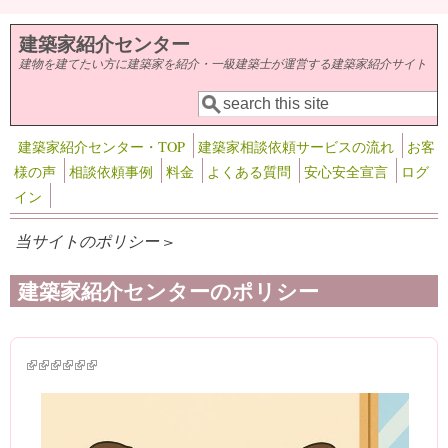
メインコンテンツに移動
建築家紹介センター
建物を建てたい方に建築家を紹介・一級建築士が運営する建築家紹介サイト
検索
検索フォーム
建築家紹介センター・TOP
建築家相談依頼サービスの流れ
お客
様の声
相談依頼事例
料金
よくある質問
安心安全宣言
ログ
イン
当サイトのポリシー >
建築家紹介センターのポリシー
(link is external)
(link is external)
(link is external)
(link is external)
(link is external)
(link is external)