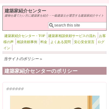
メインコンテンツに移動
建築家紹介センター
建物を建てたい方に建築家を紹介・一級建築士が運営する建築家紹介サイト
検索
検索フォーム
建築家紹介センター・TOP
建築家相談依頼サービスの流れ
お客
様の声
相談依頼事例
料金
よくある質問
安心安全宣言
ログ
イン
当サイトのポリシー >
建築家紹介センターのポリシー
(link is external)
(link is external)
(link is external)
(link is external)
(link is external)
(link is external)