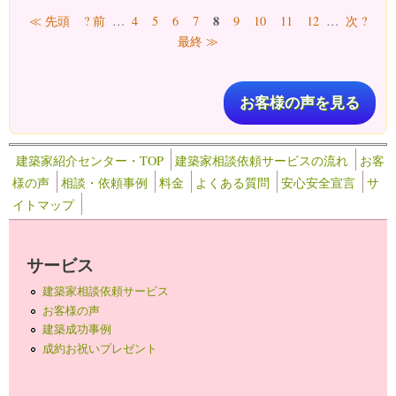
ページ
8
≪ 先頭
? 前
…
4
5
6
7
9
10
11
12
…
次 ?
最終 ≫
お客様の声を見る
建築家紹介センター・TOP
建築家相談依頼サービスの流れ
お客
様の声
相談・依頼事例
料金
よくある質問
安心安全宣言
サ
イトマップ
サービス
建築家相談依頼サービス
お客様の声
建築成功事例
成約お祝いプレゼント