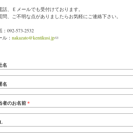
電話、Ｅメールでも受付けております。
質問、ご不明な点がありましたらお気軽にご連絡下さい。
：092-573-2532
ール：
nakazato@kentikusi.jp
(link sends e-mail)
社名
署名
当者のお名前
*
L