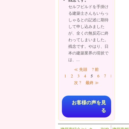
セルフビルドを手掛け
る建築士さんもいらっ
しゃるとの記述に期待
して申し込みました
が、全くの無反応に終
わってしまいました。
残念です。やはり、日
本の建築業界の現状で
は、...
ページ
≪ 先頭
? 前
5
1
2
3
4
6
7
8
9
…
次 ?
最終 ≫
お客様の声を見
る