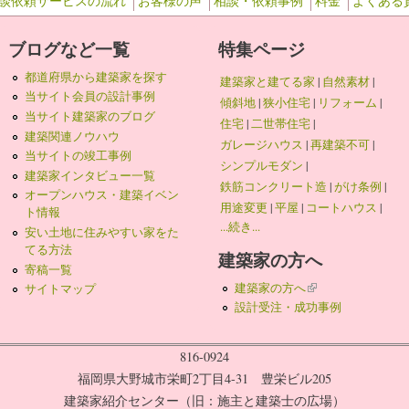
談依頼サービスの流れ
お客様の声
相談・依頼事例
料金
よくある
ブログなど一覧
特集ページ
都道府県から建築家を探す
建築家と建てる家
|
自然素材
|
当サイト会員の設計事例
傾斜地
|
狭小住宅
|
リフォーム
|
当サイト建築家のブログ
住宅
|
二世帯住宅
|
建築関連ノウハウ
ガレージハウス
|
再建築不可
|
当サイトの竣工事例
シンプルモダン
|
建築家インタビュー一覧
鉄筋コンクリート造
|
がけ条例
|
オープンハウス・建築イベン
用途変更
|
平屋
|
コートハウス
|
ト情報
...続き...
安い土地に住みやすい家をた
てる方法
建築家の方へ
寄稿一覧
建築家の方へ
(link is external)
サイトマップ
設計受注・成功事例
816-0924
福岡県大野城市栄町2丁目4-31 豊栄ビル205
建築家紹介センター（旧：施主と建築士の広場）