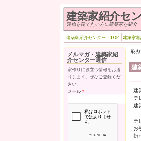
メインコンテンツに移動
建築家紹介セ
建物を建てたい方に建築家を紹介
建築家紹介センター・TOP
建築家相
取材
メルマガ・建築家紹
介センター通信
建
家作りに役立つ情報をお送
りします。ぜひご登録くだ
さい。
建
メール
*
テ
建
テ
お
折