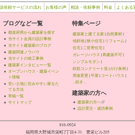
談依頼サービスの流れ
お客様の声
相談・依頼事例
料金
よくある
ブログなど一覧
特集ページ
都道府県から建築家を探す
建築家と建てる家
|
自然素材
|
当サイト会員の設計事例
傾斜地
|
狭小住宅
|
リフォーム
|
当サイト建築家のブログ
住宅
|
二世帯住宅
|
建築関連ノウハウ
ガレージハウス
|
再建築不可
|
当サイトの竣工事例
シンプルモダン
|
建築家インタビュー一覧
鉄筋コンクリート造
|
がけ条例
|
オープンハウス・建築イベン
用途変更
|
平屋
|
コートハウス
|
ト情報
...続き...
安い土地に住みやすい家をた
てる方法
建築家の方へ
寄稿一覧
建築家の方へ
(link is external)
サイトマップ
設計受注・成功事例
816-0924
福岡県大野城市栄町2丁目4-31 豊栄ビル205