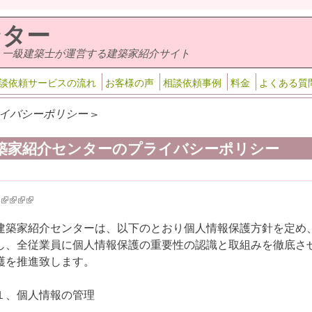
ンター
・一級建築士が運営する建築家紹介サイト
談依頼サービスの流れ
お客様の声
相談依頼事例
料金
よくある質
イバシーポリシー >
築家紹介センターのプライバシーポリシー
k is external)
ink is external)
(link is external)
(link is external)
(link is external)
(link is external)
建築家紹介センターは、以下のとおり個人情報保護方針を定め
し、全従業員に個人情報保護の重要性の認識と取組みを徹底さ
護を推進致します。
１、個人情報の管理