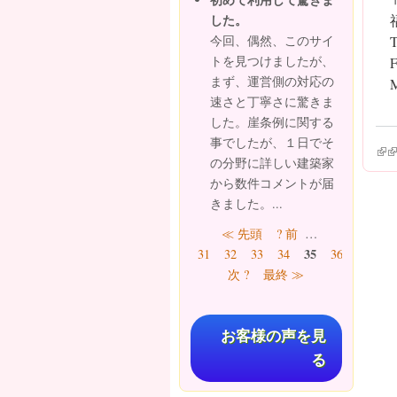
した。
T
今回、偶然、このサイ
トを見つけましたが、
F
まず、運営側の対応の
M
速さと丁寧さに驚きま
した。崖条例に関する
事でしたが、１日でそ
(lin
(l
の分野に詳しい建築家
から数件コメントが届
きました。...
ページ
≪ 先頭
? 前
…
35
31
32
33
34
36
37
38
次 ?
最終 ≫
お客様の声を見
る