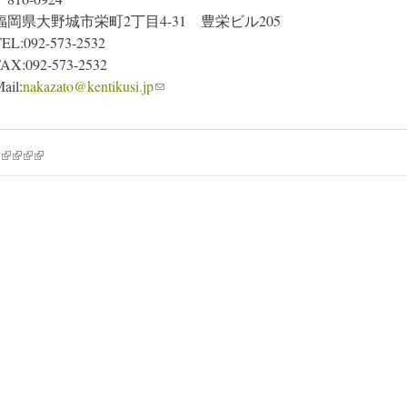
福岡県大野城市栄町2丁目4-31 豊栄ビル205
EL:092-573-2532
AX:092-573-2532
ail:
nakazato@kentikusi.jp
(link sends e-mail)
k is external)
ink is external)
(link is external)
(link is external)
(link is external)
(link is external)
39
…