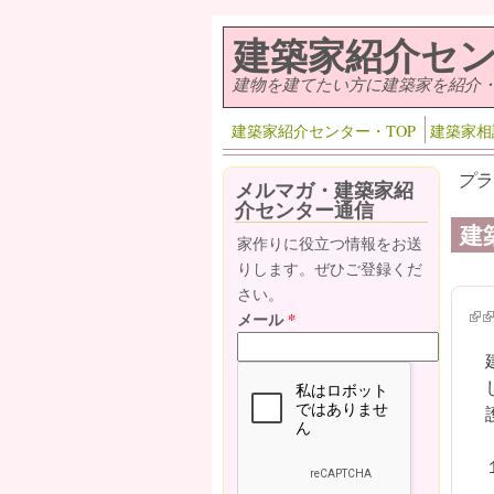
メインコンテンツに移動
建築家紹介セ
建物を建てたい方に建築家を紹介
建築家紹介センター・TOP
建築家相
プラ
メルマガ・建築家紹
介センター通信
建
家作りに役立つ情報をお送
りします。ぜひご登録くだ
さい。
(lin
(l
メール
*