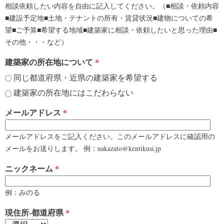
相談依頼したい内容を自由に記入してください。（■相談・依頼内容
■建設予定地■土地・テナントの所有・賃貸状況■建物についての希
望■ご予算■希望する地域■建築家に相談・依頼したいと思った理由■
その他・・・など）
建築家の所在地について
*
同じ都道府県・近県の建築家を希望する
建築家の所在地にはこだわらない
メールアドレス
*
メールアドレスをご記入ください。このメールアドレスに確認用の
メールをお送りします。 例：nakazato@kentikusi.jp
ニックネーム
*
例：みのる
現住所-都道府県
*