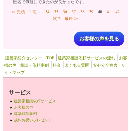
匿名で気軽にできたのが良かったです。
ページ
40
≪ 先頭
? 前
…
34
35
36
37
38
39
41
42
次 ?
最終 ≫
お客様の声を見る
建築家紹介センター・TOP
建築家相談依頼サービスの流れ
お客
様の声
相談・依頼事例
料金
よくある質問
安心安全宣言
サ
イトマップ
サービス
建築家相談依頼サービス
お客様の声
建築成功事例
成約お祝いプレゼント