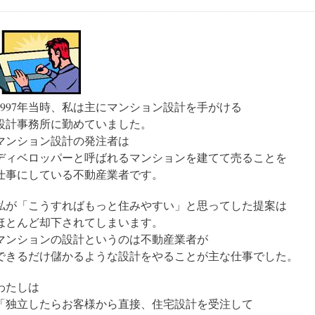
1997年当時、私は主にマンション設計を手がける
設計事務所に勤めていました。
マンション設計の発注者は
ディベロッパーと呼ばれるマンションを建てて売ることを
仕事にしている不動産業者です。
4
…
私が「こうすればもっと住みやすい」と思ってした提案は
ほとんど却下されてしまいます。
マンションの設計というのは不動産業者が
できるだけ儲かるような設計をやることが主な仕事でした。
わたしは
「独立したらお客様から直接、住宅設計を受注して