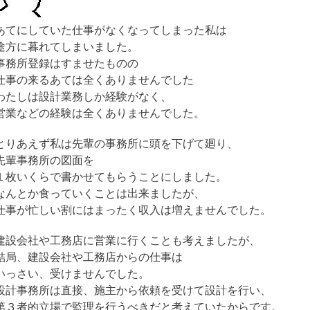
あてにしていた仕事がなくなってしまった私は
途方に暮れてしまいました。
事務所登録はすませたものの
仕事の来るあては全くありませんでした
わたしは設計業務しか経験がなく、
営業などの経験は全くありませんでした。
とりあえず私は先輩の事務所に頭を下げて廻り、
先輩事務所の図面を
１枚いくらで書かせてもらうことにしました。
なんとか食っていくことは出来ましたが、
仕事が忙しい割にはまったく収入は増えませんでした。
建設会社や工務店に営業に行くことも考えましたが、
結局、建設会社や工務店からの仕事は
いっさい、受けませんでした。
設計事務所は直接、施主から依頼を受けて設計を行い、
第３者的立場で監理を行うべきだと考えていたからです。