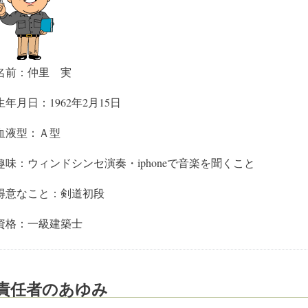
名前：仲里 実
生年月日：1962年2月15日
血液型：Ａ型
趣味：ウィンドシンセ演奏・iphoneで音楽を聞くこと
得意なこと：剣道初段
資格：一級建築士
責任者のあゆみ