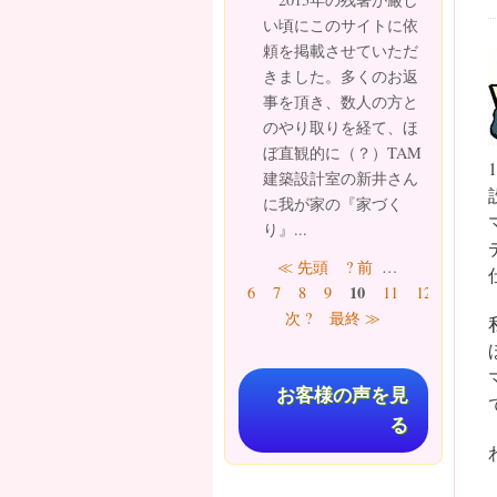
い頃にこのサイトに依
頼を掲載させていただ
きました。多くのお返
事を頂き、数人の方と
のやり取りを経て、ほ
ぼ直観的に（？）TAM
建築設計室の新井さん
に我が家の『家づく
り』...
ページ
≪ 先頭
? 前
…
10
6
7
8
9
11
12
13
1
次 ?
最終 ≫
お客様の声を見
る