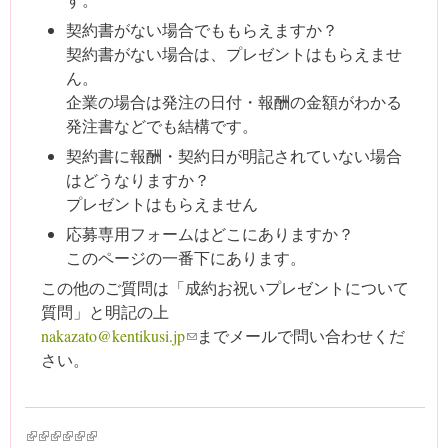
契約書がない場合でももらえますか？
契約書がない場合は、プレゼントはもらえませ
ん。
企業の場合は発注の日付・報酬の金額がわかる
発注書などでも結構です。
契約書に報酬・契約日が明記されていない場合
はどうなりますか？
プレゼントはもらえません
応募専用フォームはどこにありますか？
このページの一番下にあります。
この他のご質問は「成約お祝いプレゼントについて
質問」と明記の上
nakazato@kentikusi.jp
(link sends e-mail)
までメールで問い合わせくだ
さい。
(link is external)
(link is external)
(link is external)
(link is external)
(link is external)
(link is external)