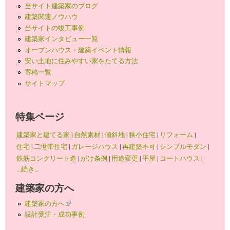
当サイト建築家のブログ
建築関連ノウハウ
当サイトの竣工事例
建築家インタビュー一覧
オープンハウス・建築イベント情報
安い土地に住みやすい家をたてる方法
寄稿一覧
サイトマップ
特集ページ
建築家と建てる家
|
自然素材
|
傾斜地
|
狭小住宅
|
リフォーム
|
住宅
|
二世帯住宅
|
ガレージハウス
|
再建築不可
|
シンプルモダン
|
鉄筋コンクリート造
|
がけ条例
|
用途変更
|
平屋
|
コートハウス
|
...続き...
建築家の方へ
建築家の方へ
(link is external)
設計受注・成功事例