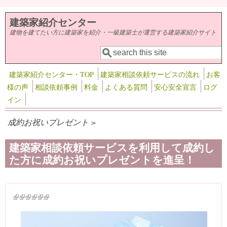
メインコンテンツに移動
建築家紹介センター
建物を建てたい方に建築家を紹介・一級建築士が運営する建築家紹介サイト
検索
検索フォーム
建築家紹介センター・TOP
建築家相談依頼サービスの流れ
お客
様の声
相談依頼事例
料金
よくある質問
安心安全宣言
ログ
イン
成約お祝いプレゼント >
建築家相談依頼サービスを利用して成約し
た方に成約お祝いプレゼントを進呈！
(link is external)
(link is external)
(link is external)
(link is external)
(link is external)
(link is external)