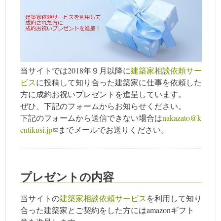
当サイトでは2018年９月以降に
建築家相談依頼サー
ビス
に投稿して知り合った建築家に仕事を依頼した
方に成約お祝いプレゼントを進呈しています。
ぜひ、下記のフォームからお知らせください。
下記のフォームから送信できない場合は
nakazato@k
entikusi.jp
(link sends e-mail)
までメールでお送りください。
プレゼントの内容
当サイトの
建築家相談依頼サービス
を利用して知り
合った建築家とご契約をした方にはamazonギフト