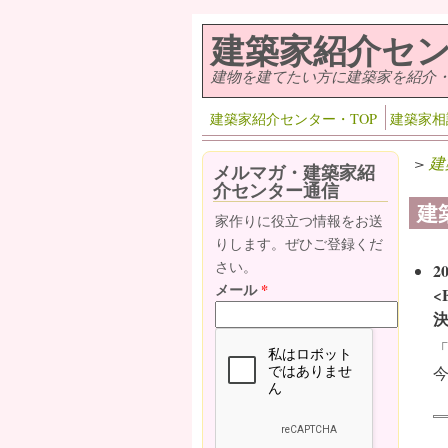
メインコンテンツに移動
建築家紹介セ
建物を建てたい方に建築家を紹介
建築家紹介センター・TOP
建築家相
>
建
メルマガ・建築家紹
介センター通信
建
家作りに役立つ情報をお送
りします。ぜひご登録くだ
さい。
2
メール
*
<
決
「