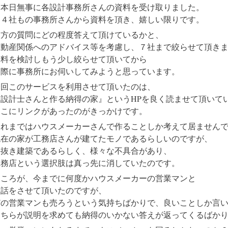
「本日無事に各設計事務所さんの資料を受け取りました。
２４社もの事務所さんから資料を頂き、嬉しい限りです。
当方の質問にどの程度答えて頂けているかと、
不動産関係へのアドバイス等を考慮し、７社まで絞らせて頂き
資料を検討しもう少し絞らせて頂いてから
実際に事務所にお伺いしてみようと思っています。
今回このサービスを利用させて頂いたのは、
『設計士さんと作る納得の家』というHPを良く読ませて頂いて
そこにリンクがあったのがきっかけです。
それまではハウスメーカーさんで作ることしか考えて居ません
現在の家が工務店さんが建てたモノであるらしいのですが、
手抜き建築であるらしく、様々な不具合があり、
工務店という選択肢は真っ先に消していたのです。
ところが、今までに何度かハウスメーカーの営業マンと
お話をさせて頂いたのですが、
どの営業マンも売ろうという気持ちばかりで、良いことしか言
こちらが説明を求めても納得のいかない答えが返ってくるばか