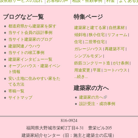
談依頼サービスの流れ
お客様の声
相談・依頼事例
料金
よくある
ブログなど一覧
特集ページ
都道府県から建築家を探す
建築家と建てる家
|
自然素材
|
当サイト会員の設計事例
傾斜地
|
狭小住宅
|
リフォーム
|
当サイト建築家のブログ
住宅
|
二世帯住宅
|
建築関連ノウハウ
ガレージハウス
|
再建築不可
|
当サイトの竣工事例
シンプルモダン
|
建築家インタビュー一覧
鉄筋コンクリート造
|
がけ条例
|
オープンハウス・建築イベン
用途変更
|
平屋
|
コートハウス
|
ト情報
...続き...
安い土地に住みやすい家をた
てる方法
建築家の方へ
寄稿一覧
建築家の方へ
(link is external)
サイトマップ
設計受注・成功事例
816-0924
福岡県大野城市栄町2丁目4-31 豊栄ビル205
建築家紹介センター（旧：施主と建築士の広場）