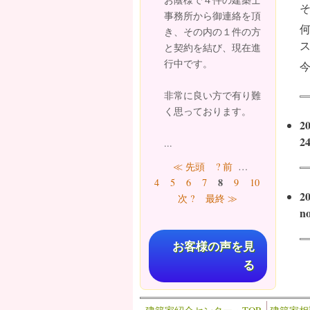
事務所から御連絡を頂
き、その内の１件の方
と契約を結び、現在進
行中です。
非常に良い方で有り難
く思っております。
2
2
...
ページ
≪ 先頭
? 前
…
8
4
5
6
7
9
10
11
12
2
次 ?
最終 ≫
n
お客様の声を見
る