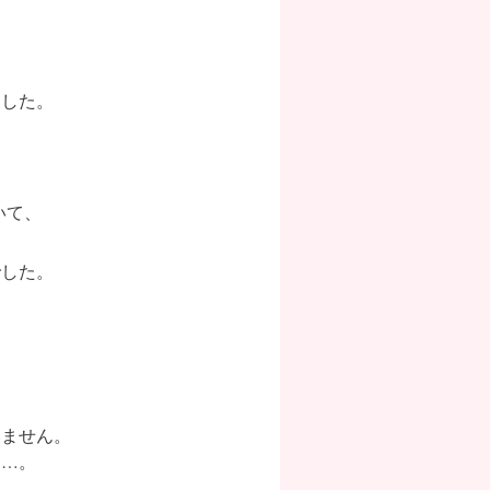
ました。
いて、
でした。
いません。
り…。