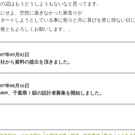
その辺はもうどうしようもないなと思ってます。
何にせよ、空想に過ぎなかった家造りが
スタートしようとしている事に焦りと共に喜びを禁じ得ない日
今後ともよろしくお願いします。」
007年09月02日
4社から資料の提出を頂きました。
…
007年08月16日
o809、千葉県Ｉ邸の設計者募集を開始しました。