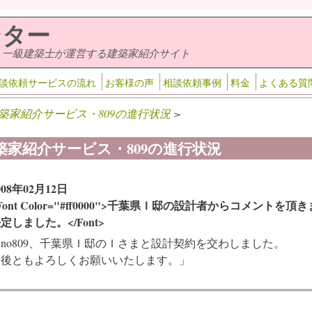
ンター
・一級建築士が運営する建築家紹介サイト
談依頼サービスの流れ
お客様の声
相談依頼事例
料金
よくある質
築家紹介サービス・809の進行状況
>
築家紹介サービス・809の進行状況
008年02月12日
Font Color="#ff0000">千葉県Ｉ邸の設計者からコメン
定しました。</Font>
no809、千葉県Ｉ邸のＩさまと設計契約を交わしました。
今後ともよろしくお願いいたします。」