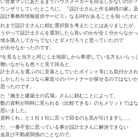
良い営業マンにあたるまでハウスメーカーを回るしかないのか
とウンザリしていたところに、『設計士さんと作る納得の家』
『設計事務所情報提供サービス』なるHPがあることを知ったわ
それまで設計士さんに頼む選択肢を考えたことはありましたが
どうやって設計士さんを選別したら良いのかが全く分からなか
土地を購入してからでないとダメだろうと思っていたので
手が出せなかったのです。
HPを見ると当方と同じく土地探しから希望している方もいらっ
見難いながらも色々と見て回ると、
設計士さんを選ぶのに見落としていたポイント等にも気付かさ
もしかしたらココなら家造りのパートナーが探せるのではない
と思ったのです。
また『施主と建築士の広場』さんに頼むことによって、
複数の資料が同時に見られる（比較できる）のもメリットでは
と思いました。
「資料くれ」と１社１社に言って回るのも気が引けますし…。
ただ、一番不安に思っている事が設計士さんに解決できない
資金及び不動産関係のことなので、