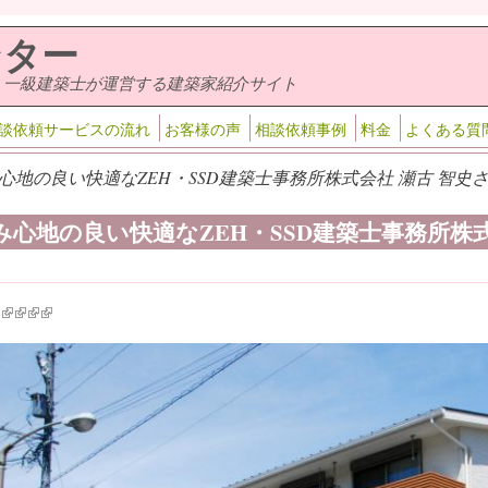
ンター
・一級建築士が運営する建築家紹介サイト
談依頼サービスの流れ
お客様の声
相談依頼事例
料金
よくある質
心地の良い快適なZEH・SSD建築士事務所株式会社 瀬古 智史さ
み心地の良い快適なZEH・SSD建築士事務所株式
k is external)
ink is external)
(link is external)
(link is external)
(link is external)
(link is external)