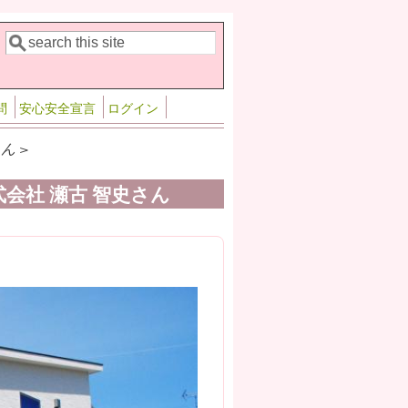
検索
検索フォーム
問
安心安全宣言
ログイン
ん >
会社 瀬古 智史さん