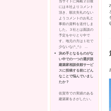
当サイトに掲載２日後
には８社よりコメント
頂き、順次失礼のない
ようコメントのお礼と
事前の資料を送付しま
した。３社とは面談の
予定をやりとり中で
す。地元の方は１社で
少ないな(^_^;) ...
決め手となるものがな
い中での一つの選択肢
建築家相談依頼サービ
スに投稿する前にどん
なことで悩んでいまし
たか？
佐賀市での実績のある
建築家をさがしたい。
...