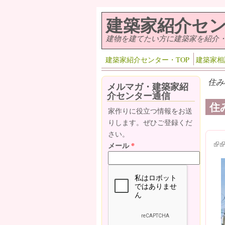
メインコンテンツに移動
建築家紹介セ
建物を建てたい方に建築家を紹介
建築家紹介センター・TOP
建築家相
住み
メルマガ・建築家紹
介センター通信
住
家作りに役立つ情報をお送
りします。ぜひご登録くだ
さい。
(lin
(l
メール
*