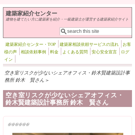
メインコンテンツに移動
建築家紹介センター
建物を建てたい方に建築家を紹介・一級建築士が運営する建築家紹介サイト
検索
検索フォーム
建築家紹介センター・TOP
建築家相談依頼サービスの流れ
お客
様の声
相談依頼事例
料金
よくある質問
安心安全宣言
ログ
イン
空き室リスクが少ないシェアオフィス・鈴木賢建築設計事
務所 鈴木 賢さん >
空き室リスクが少ないシェアオフィス・
鈴木賢建築設計事務所 鈴木 賢さん
(link is external)
(link is external)
(link is external)
(link is external)
(link is external)
(link is external)