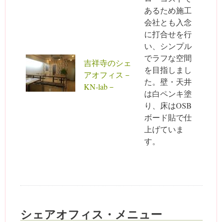
あるため施工
会社とも入念
に打合せを行
い、シンプル
でラフな空間
吉祥寺のシェ
を目指しまし
アオフィス－
た。壁・天井
KN-lab－
は白ペンキ塗
り、床はOSB
ボード貼で仕
上げていま
す。
シェアオフィス・メニュー