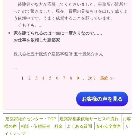
経験豊かな方が応募してくださいました。事務所が近所だ
ったので驚きました。現在、費用の見積もりを出して戴くよ
う依頼中です。うまく成就することを願っています。
そもそも、...
家を建てられるのは一生に一度きりなので……
お仕事を依頼した建築家
株式会社五十嵐悠介建築事務所 五十嵐悠介さん
...
ページ
1
2
3
4
5
6
7
8
9
…
次 ?
最終 ≫
お客様の声を見る
建築家紹介センター・TOP
建築家相談依頼サービスの流れ
お客
様の声
相談・依頼事例
料金
よくある質問
安心安全宣言
サ
イトマップ