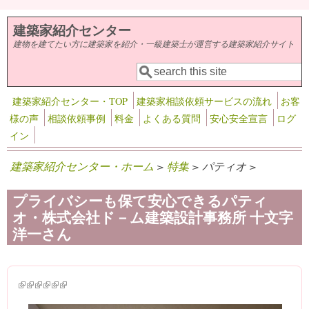
メインコンテンツに移動
建築家紹介センター
建物を建てたい方に建築家を紹介・一級建築士が運営する建築家紹介サイト
検索
検索フォーム
建築家紹介センター・TOP
建築家相談依頼サービスの流れ
お客
様の声
相談依頼事例
料金
よくある質問
安心安全宣言
ログ
イン
建築家紹介センター・ホーム
>
特集
> パティオ >
プライバシーも保て安心できるパティ
オ・株式会社ド－ム建築設計事務所 十文字
洋一さん
(link is external)
(link is external)
(link is external)
(link is external)
(link is external)
(link is external)