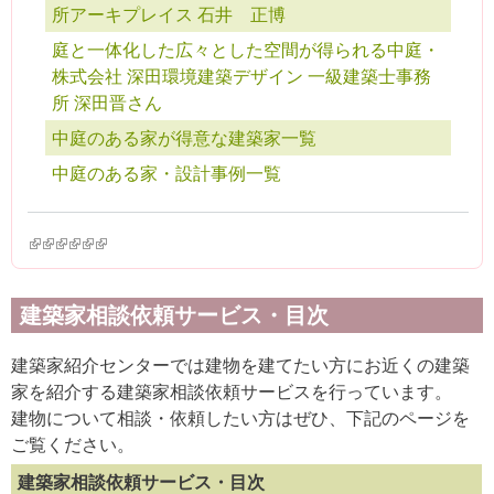
所アーキプレイス 石井 正博
庭と一体化した広々とした空間が得られる中庭・
株式会社 深田環境建築デザイン 一級建築士事務
所 深田晋さん
中庭のある家が得意な建築家一覧
中庭のある家・設計事例一覧
(link is external)
(link is external)
(link is external)
(link is external)
(link is external)
(link is external)
建築家相談依頼サービス・目次
建築家紹介センターでは建物を建てたい方にお近くの建築
家を紹介する建築家相談依頼サービスを行っています。
建物について相談・依頼したい方はぜひ、下記のページを
ご覧ください。
建築家相談依頼サービス・目次