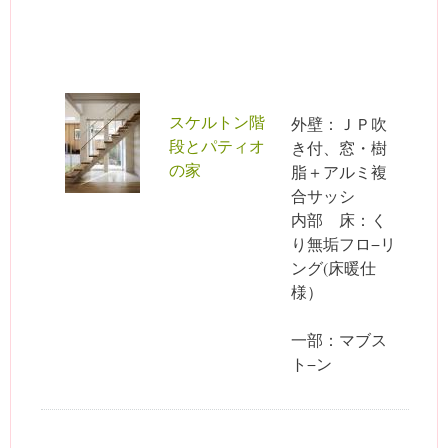
スケルトン階
外壁：ＪＰ吹
段とパティオ
き付、窓・樹
の家
脂＋アルミ複
合サッシ
内部 床：く
り無垢フロ−リ
ング(床暖仕
様）
一部：マブス
ト−ン