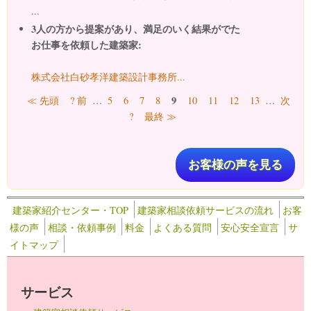
...
3人の方から提案があり、満足のいく結果がでた
お仕事を依頼した建築家:
株式会社白砂孝洋建築設計事務所...
ページ
9
≪ 先頭
? 前
…
5
6
7
8
10
11
12
13
…
次
?
最終 ≫
お客様の声を見る
建築家紹介センター・TOP
建築家相談依頼サービスの流れ
お客
様の声
相談・依頼事例
料金
よくある質問
安心安全宣言
サ
イトマップ
サービス