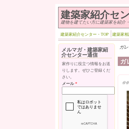
メインコンテンツに移動
建築家紹介セ
建物を建てたい方に建築家を紹介
建築家紹介センター・TOP
建築家相
ガレ
メルマガ・建築家紹
介センター通信
ガ
家作りに役立つ情報をお送
りします。ぜひご登録くだ
さい。
(lin
(l
メール
*