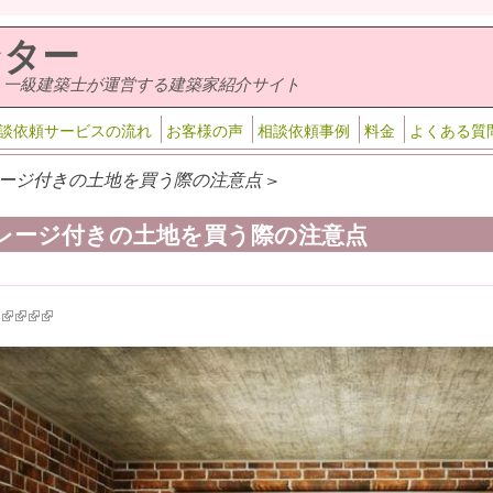
ンター
・一級建築士が運営する建築家紹介サイト
談依頼サービスの流れ
お客様の声
相談依頼事例
料金
よくある質
ージ付きの土地を買う際の注意点 >
レージ付きの土地を買う際の注意点
k is external)
ink is external)
(link is external)
(link is external)
(link is external)
(link is external)