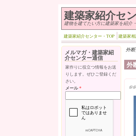
メインコンテンツに移動
建築家紹介セ
建物を建てたい方に建築家を紹介
建築家紹介センター・TOP
建築家相
外断
メルマガ・建築家紹
介センター通信
外
家作りに役立つ情報をお送
りします。ぜひご登録くだ
さい。
(lin
(l
メール
*