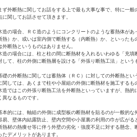
まず外断熱に関してお話をする上で最も大事な事で、特に一般
点に関してお話させて頂きます。
木造の場合、ＲＣ造のようにコンクリートのような蓄熱体があ
断熱）か、或いは室内側で断熱する（内断熱）か、といったも
は外断熱というものはありません。
木造の場合には、柱と柱の間に断熱材を入れるいわゆる「充填
対して、柱の外側に断熱層を設ける「外張り断熱工法」という
基礎の外断熱に関しては蓄熱体（ＲＣ）に対しての外断熱とい
に関しては、あくまで柱や小屋組の外側に断熱材を施工するも
木造ではこの外張り断熱工法を外断熱といっていますが、熱的
く異なるものです。
基本的には、軸組の外側に成型板の断熱材を貼るのが一般的な
容易、壁体内結露防止、壁内空間や小屋裏の利用の巾が広がる
断熱材の熱痩せ等に伴う外壁の劣化・強度不足に対する懸念、
ったデメリットがあります。