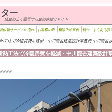
ンター
・一級建築士が運営する建築家紹介サイト
談依頼サービスの流れ
お客様の声
相談依頼事例
料金
よくある質
熱工法で冷暖房費を軽減・中川龍吾建築設計事務所 中川龍吾さ
断熱工法で冷暖房費を軽減・中川龍吾建築設計事
k is external)
ink is external)
(link is external)
(link is external)
(link is external)
(link is external)