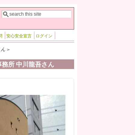
検索
検索フォーム
問
安心安全宣言
ログイン
ん >
務所 中川龍吾さん