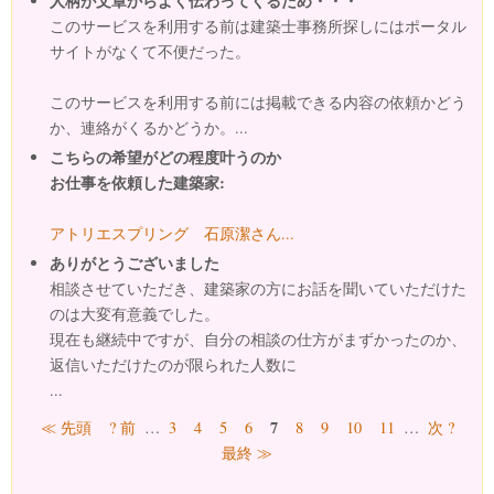
人柄が文章からよく伝わってくるため・・・
このサービスを利用する前は建築士事務所探しにはポータル
サイトがなくて不便だった。
このサービスを利用する前には掲載できる内容の依頼かどう
か、連絡がくるかどうか。...
こちらの希望がどの程度叶うのか
お仕事を依頼した建築家:
アトリエスプリング 石原潔さん...
ありがとうございました
相談させていただき、建築家の方にお話を聞いていただけた
のは大変有意義でした。
現在も継続中ですが、自分の相談の仕方がまずかったのか、
返信いただけたのが限られた人数に
...
ページ
7
≪ 先頭
? 前
…
3
4
5
6
8
9
10
11
…
次 ?
最終 ≫