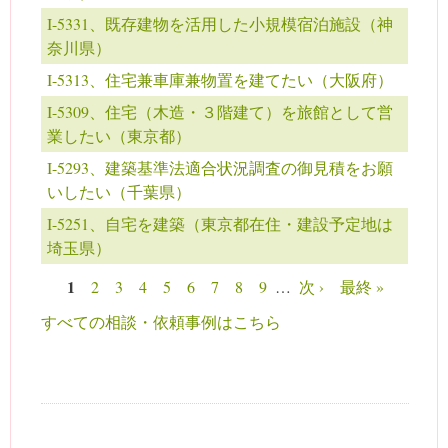
I-5331、既存建物を活用した小規模宿泊施設（神
奈川県）
I-5313、住宅兼車庫兼物置を建てたい（大阪府）
I-5309、住宅（木造・３階建て）を旅館として営
業したい（東京都）
I-5293、建築基準法適合状況調査の御見積をお願
いしたい（千葉県）
I-5251、自宅を建築（東京都在住・建設予定地は
埼玉県）
1
2
3
4
5
6
7
8
9
…
次 ›
最終 »
ページ
すべての相談・依頼事例はこちら