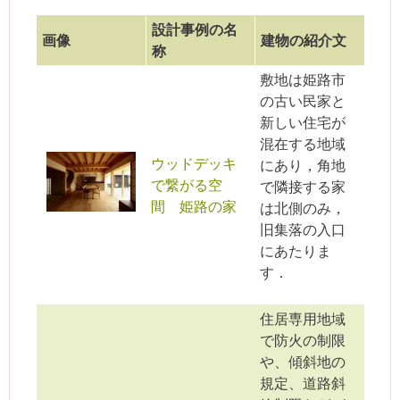
設計事例の名
画像
建物の紹介文
称
敷地は姫路市
の古い民家と
新しい住宅が
混在する地域
ウッドデッキ
にあり，角地
で繋がる空
で隣接する家
間 姫路の家
は北側のみ，
旧集落の入口
にあたりま
す．
住居専用地域
で防火の制限
や、傾斜地の
規定、道路斜