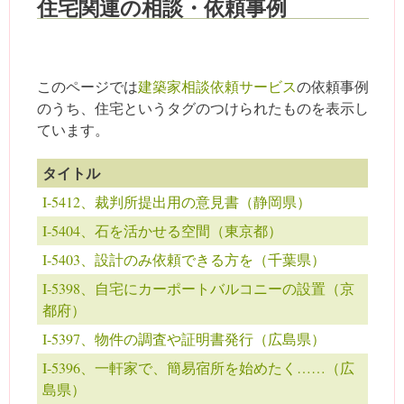
住宅関連の相談・依頼事例
このページでは
建築家相談依頼サービス
の依頼事例
のうち、住宅というタグのつけられたものを表示し
ています。
タイトル
I-5412、裁判所提出用の意見書（静岡県）
I-5404、石を活かせる空間（東京都）
I-5403、設計のみ依頼できる方を（千葉県）
I-5398、自宅にカーポートバルコニーの設置（京
都府）
I-5397、物件の調査や証明書発行（広島県）
I-5396、一軒家で、簡易宿所を始めたく……（広
島県）