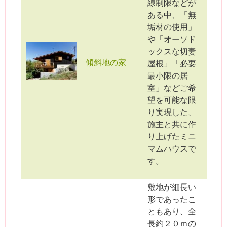
線制限などが
ある中、「無
垢材の使用」
や「オーソド
ックスな切妻
傾斜地の家
屋根」「必要
最小限の居
室」などご希
望を可能な限
り実現した、
施主と共に作
り上げたミニ
マムハウスで
す。
敷地が細長い
形であったこ
ともあり、全
長約２０ｍの