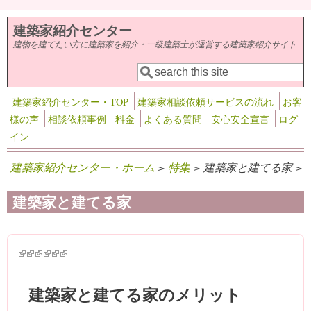
メインコンテンツに移動
建築家紹介センター
建物を建てたい方に建築家を紹介・一級建築士が運営する建築家紹介サイト
検索
検索フォーム
建築家紹介センター・TOP
建築家相談依頼サービスの流れ
お客
様の声
相談依頼事例
料金
よくある質問
安心安全宣言
ログ
イン
建築家紹介センター・ホーム
>
特集
> 建築家と建てる家 >
建築家と建てる家
(link is external)
(link is external)
(link is external)
(link is external)
(link is external)
(link is external)
建築家と建てる家のメリット