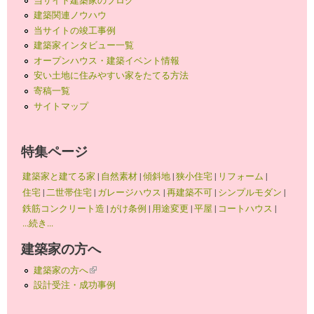
建築関連ノウハウ
当サイトの竣工事例
建築家インタビュー一覧
オープンハウス・建築イベント情報
安い土地に住みやすい家をたてる方法
寄稿一覧
サイトマップ
特集ページ
建築家と建てる家
|
自然素材
|
傾斜地
|
狭小住宅
|
リフォーム
|
住宅
|
二世帯住宅
|
ガレージハウス
|
再建築不可
|
シンプルモダン
|
鉄筋コンクリート造
|
がけ条例
|
用途変更
|
平屋
|
コートハウス
|
...続き...
建築家の方へ
建築家の方へ
(link is external)
設計受注・成功事例