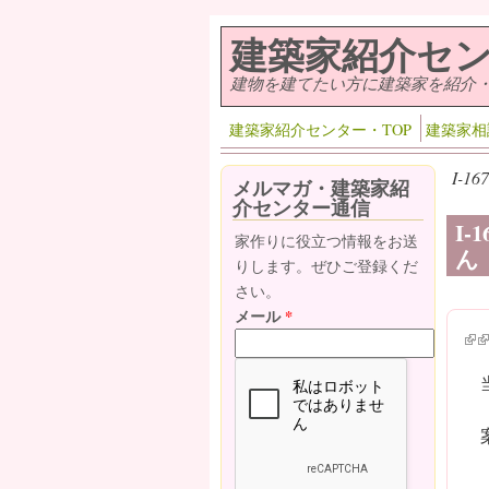
メインコンテンツに移動
建築家紹介セ
建物を建てたい方に建築家を紹介
建築家紹介センター・TOP
建築家相
I-
メルマガ・建築家紹
介センター通信
I-
家作りに役立つ情報をお送
ん
りします。ぜひご登録くだ
さい。
メール
*
(lin
(l