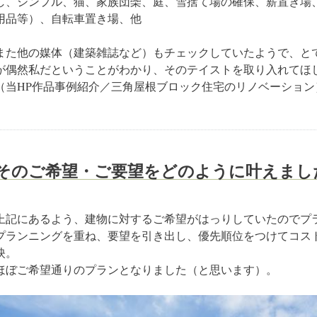
し、シンプル、猫、家族団欒、庭、雪捨て場の確保、薪置き場
用品等）、自転車置き場、他
また他の媒体（建築雑誌など）もチェックしていたようで、と
が偶然私だということがわかり、そのテイストを取り入れてほ
（当HP作品事例紹介／三角屋根ブロック住宅のリノベーション
そのご希望・ご要望をどのように叶えまし
上記にあるよう、建物に対するご希望がはっりしていたのでプ
プランニングを重ね、要望を引き出し、優先順位をつけてコス
映。
ほぼご希望通りのプランとなりました（と思います）。