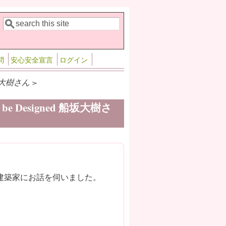
検索
検索フォーム
問
安心安全宣言
ログイン
坂大樹さん >
 Designed 船坂大樹さ
建築家にお話を伺いました。