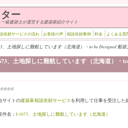
ンター
・一級建築士が運営する建築家紹介サイト
談依頼サービスの流れ
お客様の声
相談依頼事例
料金
よくある質
1673、土地探しに難航しています（北海道）・to be Designed 船
1673、土地探しに難航しています（北海道）・to be
k is external)
ink is external)
(link is external)
(link is external)
(link is external)
(link is external)
当サイトの
建築家相談依頼サービス
を利用して仕事を受注した
案件名：
I-1673、土地探しに難航しています（北海道）