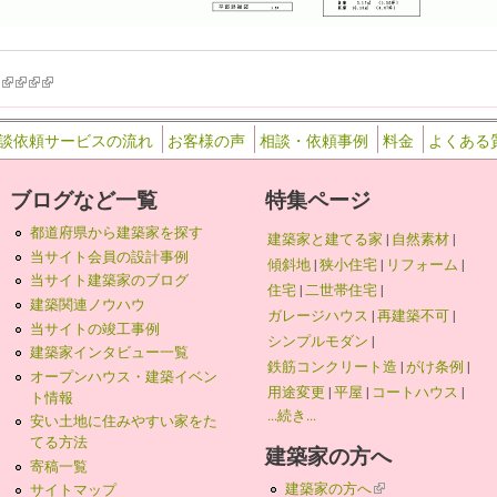
k is external)
ink is external)
(link is external)
(link is external)
(link is external)
(link is external)
談依頼サービスの流れ
お客様の声
相談・依頼事例
料金
よくある
ブログなど一覧
特集ページ
都道府県から建築家を探す
建築家と建てる家
|
自然素材
|
当サイト会員の設計事例
傾斜地
|
狭小住宅
|
リフォーム
|
当サイト建築家のブログ
住宅
|
二世帯住宅
|
建築関連ノウハウ
ガレージハウス
|
再建築不可
|
当サイトの竣工事例
シンプルモダン
|
建築家インタビュー一覧
鉄筋コンクリート造
|
がけ条例
|
オープンハウス・建築イベン
用途変更
|
平屋
|
コートハウス
|
ト情報
...続き...
安い土地に住みやすい家をた
てる方法
建築家の方へ
寄稿一覧
建築家の方へ
(link is external)
サイトマップ