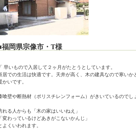
■福岡県宗像市・T様
「 早いもので入居して２ヶ月がたとうとしています。
新居での生活は快適です。天井が高く、木の建具なので寒いか
暖かいです。
漆喰壁や断熱材（ポリスチレンフォーム）がきいているのでし
訪れる人からも「木の家はいいねえ」
「変わっているけどあきがこないかんじ」
とよくいわれます。