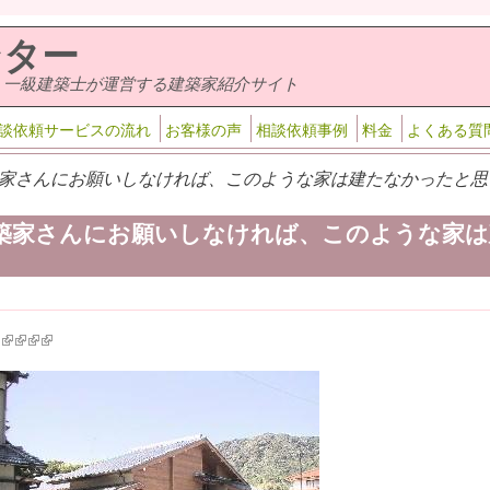
ンター
・一級建築士が運営する建築家紹介サイト
談依頼サービスの流れ
お客様の声
相談依頼事例
料金
よくある質
家さんにお願いしなければ、このような家は建たなかったと思い
築家さんにお願いしなければ、このような家は
k is external)
ink is external)
(link is external)
(link is external)
(link is external)
(link is external)