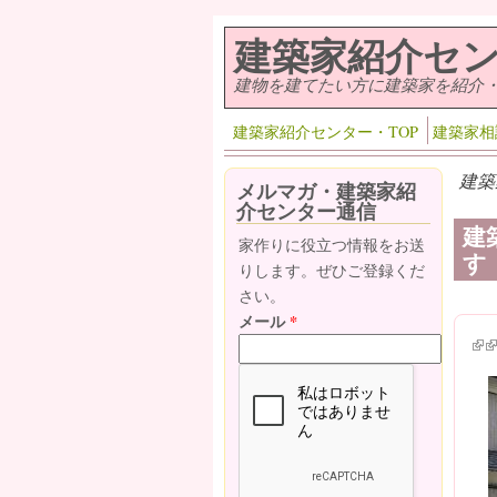
メインコンテンツに移動
建築家紹介セ
建物を建てたい方に建築家を紹介
建築家紹介センター・TOP
建築家相
建築
メルマガ・建築家紹
介センター通信
建
家作りに役立つ情報をお送
す
りします。ぜひご登録くだ
さい。
メール
*
(lin
(l