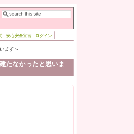
検索
検索フォーム
問
安心安全宣言
ログイン
ます >
建たなかったと思いま