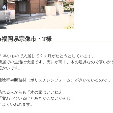
■福岡県宗像市・T様
「 早いもので入居して２ヶ月がたとうとしています。
新居での生活は快適です。天井が高く、木の建具なので寒いか
暖かいです。
漆喰壁や断熱材（ポリスチレンフォーム）がきいているのでし
訪れる人からも「木の家はいいねえ」
「変わっているけどあきがこないかんじ」
とよくいわれます。