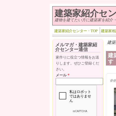
メインコンテンツに移動
建築家紹介セ
建物を建てたい方に建築家を紹介
建築家紹介センター・TOP
建築家相
建築
メルマガ・建築家紹
介センター通信
建
家作りに役立つ情報をお送
す
りします。ぜひご登録くだ
さい。
メール
*
(lin
(l