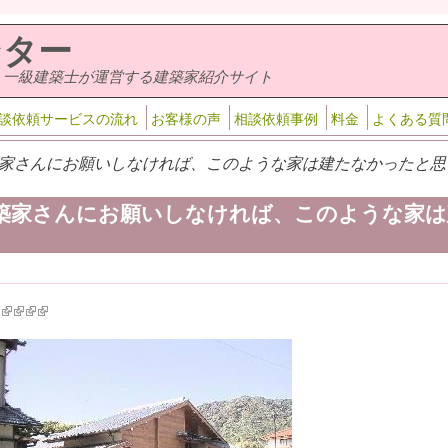
ンター
・一級建築士が運営する建築家紹介サイト
談依頼サービスの流れ
お客様の声
相談依頼事例
料金
よくある質
家さんにお願いしなければ、このような家は建たなかったと思い
築家さんにお願いしなければ、このような家は
k is external)
ink is external)
(link is external)
(link is external)
(link is external)
(link is external)