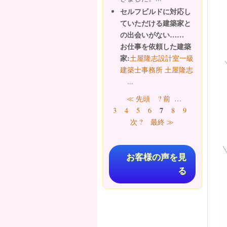
セルフビルドに対応し
ていただける建築家と
の出会いがない……
お仕事を依頼した建築
家:
土屋隆志設計室一級
建築士事務所 土屋隆志
...
ページ
≪ 先頭
? 前
…
7
3
4
5
6
8
9
10
11
次 ?
最終 ≫
お客様の声を見
る