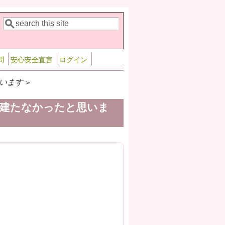
検索
検索フォーム
問
安心安全宣言
ログイン
ます >
建たなかったと思いま