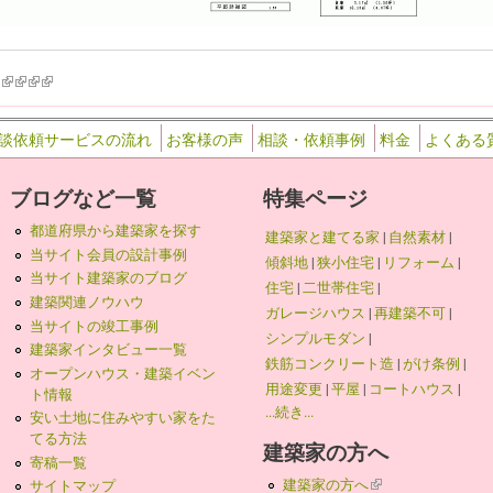
k is external)
ink is external)
(link is external)
(link is external)
(link is external)
(link is external)
談依頼サービスの流れ
お客様の声
相談・依頼事例
料金
よくある
ブログなど一覧
特集ページ
都道府県から建築家を探す
建築家と建てる家
|
自然素材
|
当サイト会員の設計事例
傾斜地
|
狭小住宅
|
リフォーム
|
当サイト建築家のブログ
住宅
|
二世帯住宅
|
建築関連ノウハウ
ガレージハウス
|
再建築不可
|
当サイトの竣工事例
シンプルモダン
|
建築家インタビュー一覧
鉄筋コンクリート造
|
がけ条例
|
オープンハウス・建築イベン
用途変更
|
平屋
|
コートハウス
|
ト情報
...続き...
安い土地に住みやすい家をた
てる方法
建築家の方へ
寄稿一覧
建築家の方へ
(link is external)
サイトマップ