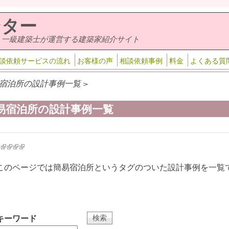
ンター
・一級建築士が運営する建築家紹介サイト
談依頼サービスの流れ
お客様の声
相談依頼事例
料金
よくある質
宿泊所の設計事例一覧 >
易宿泊所の設計事例一覧
k is external)
ink is external)
(link is external)
(link is external)
(link is external)
(link is external)
このページでは簡易宿泊所というタグのついた設計事例を一覧
キーワード