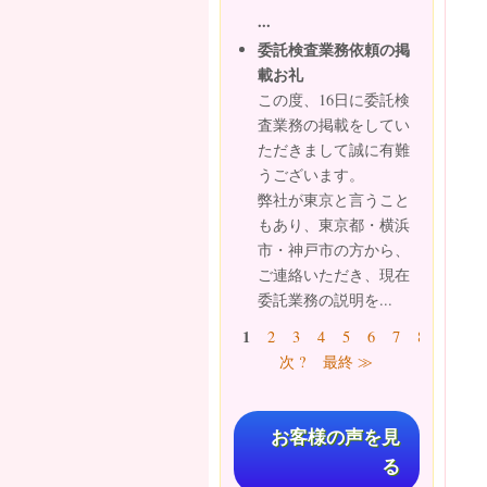
...
委託検査業務依頼の掲
載お礼
この度、16日に委託検
査業務の掲載をしてい
ただきまして誠に有難
うございます。
弊社が東京と言うこと
もあり、東京都・横浜
市・神戸市の方から、
ご連絡いただき、現在
委託業務の説明を...
ページ
1
2
3
4
5
6
7
8
9
…
次 ?
最終 ≫
お客様の声を見
る