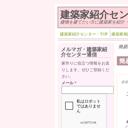
メインコンテンツに移動
建築家紹介セ
建物を建てたい方に建築家を紹介
建築家紹介センター・TOP
建築家相
簡易
メルマガ・建築家紹
介センター通信
簡
家作りに役立つ情報をお送
りします。ぜひご登録くだ
さい。
(lin
(l
メール
*