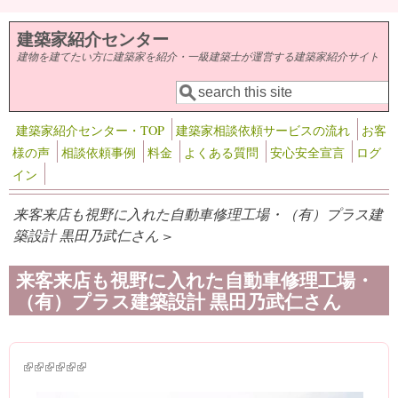
メインコンテンツに移動
建築家紹介センター
建物を建てたい方に建築家を紹介・一級建築士が運営する建築家紹介サイト
検索
検索フォーム
建築家紹介センター・TOP
建築家相談依頼サービスの流れ
お客
様の声
相談依頼事例
料金
よくある質問
安心安全宣言
ログ
イン
来客来店も視野に入れた自動車修理工場・（有）プラス建
築設計 黒田乃武仁さん >
来客来店も視野に入れた自動車修理工場・
（有）プラス建築設計 黒田乃武仁さん
(link is external)
(link is external)
(link is external)
(link is external)
(link is external)
(link is external)