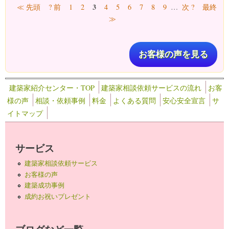
ページ
3
≪ 先頭
? 前
1
2
4
5
6
7
8
9
…
次 ?
最終
≫
お客様の声を見る
建築家紹介センター・TOP
建築家相談依頼サービスの流れ
お客
様の声
相談・依頼事例
料金
よくある質問
安心安全宣言
サ
イトマップ
サービス
建築家相談依頼サービス
お客様の声
建築成功事例
成約お祝いプレゼント