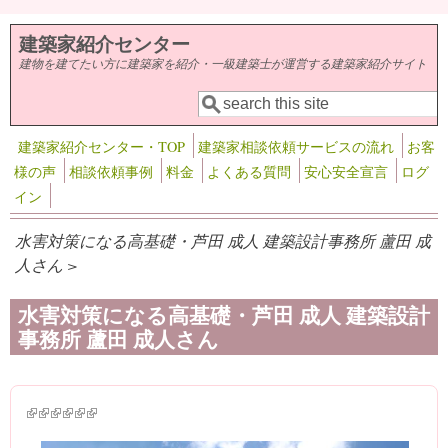
メインコンテンツに移動
建築家紹介センター
建物を建てたい方に建築家を紹介・一級建築士が運営する建築家紹介サイト
検索
検索フォーム
建築家紹介センター・TOP
建築家相談依頼サービスの流れ
お客
様の声
相談依頼事例
料金
よくある質問
安心安全宣言
ログ
イン
水害対策になる高基礎・芦田 成人 建築設計事務所 蘆田 成
人さん >
水害対策になる高基礎・芦田 成人 建築設計
事務所 蘆田 成人さん
(link is external)
(link is external)
(link is external)
(link is external)
(link is external)
(link is external)