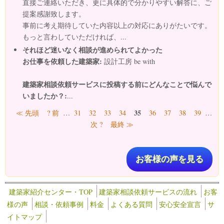
直接ご連絡いただき、更に具体的で分かりやすい解答に、ご
提案感謝致します。
事前に考え期待していた内容以上の対応にありがたいです。
もっと言わしていただければ、...
それほど迷いなく相談が進められてよかった
お仕事を依頼した建築家:
設計工房 be with
建築家相談依頼サービスに投稿する前にどんなことで悩んで
いましたか？:
...
ページ
35
≪ 先頭
? 前
…
31
32
33
34
36
37
38
39
…
次 ?
最終 ≫
お客様の声を見る
建築家紹介センター・TOP
建築家相談依頼サービスの流れ
お客
様の声
相談・依頼事例
料金
よくある質問
安心安全宣言
サ
イトマップ