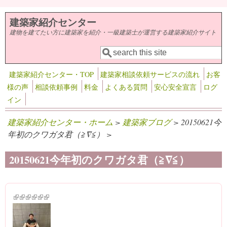
メインコンテンツに移動
建築家紹介センター
建物を建てたい方に建築家を紹介・一級建築士が運営する建築家紹介サイト
検索
検索フォーム
建築家紹介センター・TOP
建築家相談依頼サービスの流れ
お客
様の声
相談依頼事例
料金
よくある質問
安心安全宣言
ログ
イン
建築家紹介センター・ホーム
>
建築家ブログ
> 20150621今
年初のクワガタ君（≧∇≦） >
20150621今年初のクワガタ君（≧∇≦）
(link is external)
(link is external)
(link is external)
(link is external)
(link is external)
(link is external)