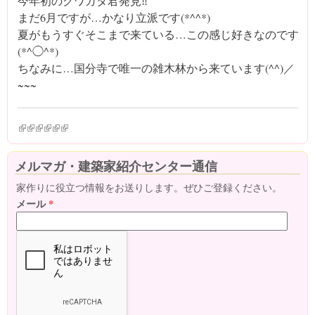
今年初のクワガタ君発見‼︎
まだ6月ですが…かなり立派です(*^^*)
夏がもうすぐそこまで来ている…この感じ好きなのです
(*^◯^*)
ちなみに…国分寺で唯一の雑木林から来ています(^^)／
~~~
(link is external)
(link is external)
(link is external)
(link is external)
(link is external)
(link is external)
メルマガ・建築家紹介センター通信
家作りに役立つ情報をお送りします。ぜひご登録ください。
メール
*