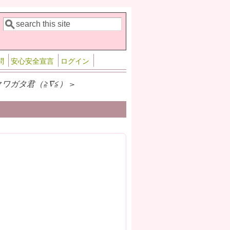
検索
検索フォーム
問
安心安全宣言
ログイン
のクワガタ君（≧∇≦） >