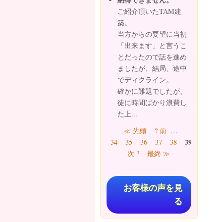
ご紹介頂いたTAM建
築。
当方からの要望に当初
「出来ます」と言うこ
とだったので話を進め
ましたが、結局、途中
でディクライン。
確かに難題でしたが、
徒に時間ばかり浪費し
た上...
ページ
≪ 先頭
? 前
…
39
34
35
36
37
38
40
41
次 ?
最終 ≫
お客様の声を見
る