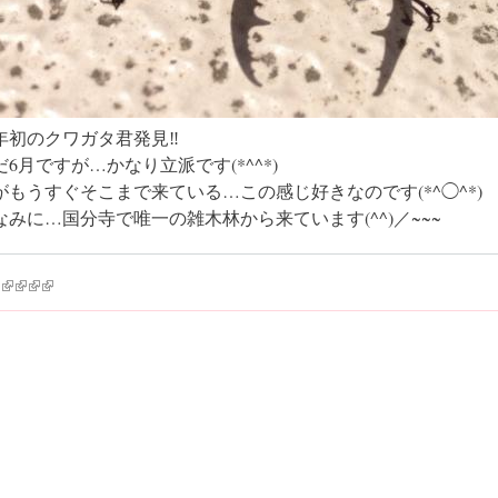
年初のクワガタ君発見‼︎
だ6月ですが…かなり立派です(*^^*)
がもうすぐそこまで来ている…この感じ好きなのです(*^◯^*)
なみに…国分寺で唯一の雑木林から来ています(^^)／~~~
k is external)
ink is external)
(link is external)
(link is external)
(link is external)
(link is external)