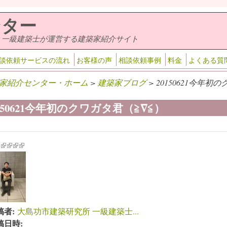
ンター
・一級建築士が運営する建築家紹介サイト
談依頼サービスの流れ
お客様の声
相談依頼事例
料金
よくある質
家紹介センター・ホーム
>
建築家ブログ
> 20150621今年初
0150621今年初のクワガタ君（≧∇≦）
k is external)
ink is external)
(link is external)
(link is external)
(link is external)
(link is external)
稿者:
大島功市建築研究所 一級建築士...
稿日時: