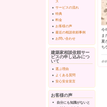
ス
サービスの流れ
特典
料金
お客様の声
今
最近の相談依頼事例
ま
お問い合わせ
夏
ち
建築家相談依頼サー
ビスの申し込みにつ
いて
(lin
(l
選ぶ理由
よくある質問
安心安全宣言
お客様の声
自分にも知識がないと