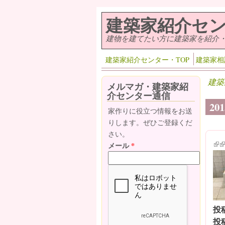
メインコンテンツに移動
建築家紹介セ
建物を建てたい方に建築家を紹介
建築家紹介センター・TOP
建築家相
建築
メルマガ・建築家紹
介センター通信
2
家作りに役立つ情報をお送
りします。ぜひご登録くだ
さい。
(lin
(l
メール
*
投
投