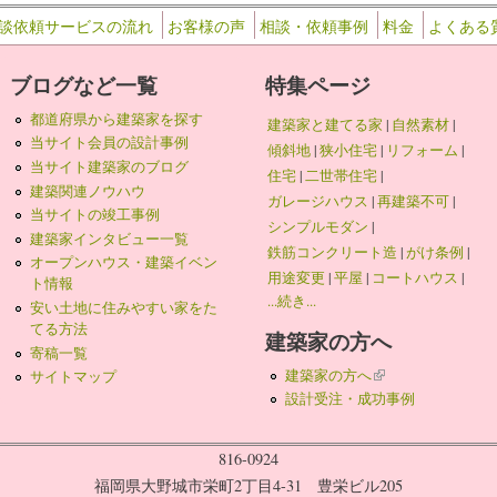
談依頼サービスの流れ
お客様の声
相談・依頼事例
料金
よくある
ブログなど一覧
特集ページ
都道府県から建築家を探す
建築家と建てる家
|
自然素材
|
当サイト会員の設計事例
傾斜地
|
狭小住宅
|
リフォーム
|
当サイト建築家のブログ
住宅
|
二世帯住宅
|
建築関連ノウハウ
ガレージハウス
|
再建築不可
|
当サイトの竣工事例
シンプルモダン
|
建築家インタビュー一覧
鉄筋コンクリート造
|
がけ条例
|
オープンハウス・建築イベン
用途変更
|
平屋
|
コートハウス
|
ト情報
...続き...
安い土地に住みやすい家をた
てる方法
建築家の方へ
寄稿一覧
建築家の方へ
(link is external)
サイトマップ
設計受注・成功事例
816-0924
福岡県大野城市栄町2丁目4-31 豊栄ビル205