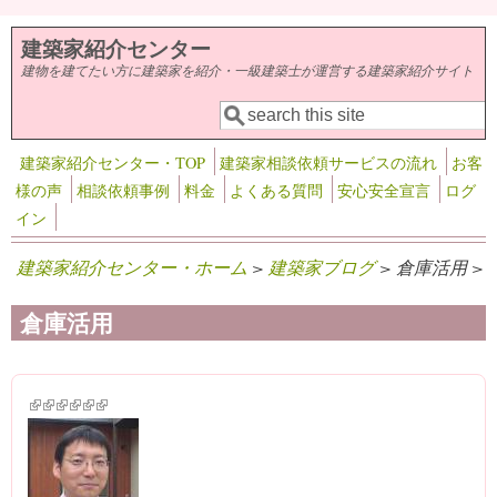
メインコンテンツに移動
建築家紹介センター
建物を建てたい方に建築家を紹介・一級建築士が運営する建築家紹介サイト
検索
検索フォーム
建築家紹介センター・TOP
建築家相談依頼サービスの流れ
お客
様の声
相談依頼事例
料金
よくある質問
安心安全宣言
ログ
イン
建築家紹介センター・ホーム
>
建築家ブログ
> 倉庫活用 >
倉庫活用
(link is external)
(link is external)
(link is external)
(link is external)
(link is external)
(link is external)