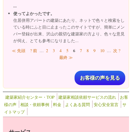
...
使ってよかったです。
住居併用アパートの建築にあたり、ネットで色々と検索をし
ている時にふと目に止まったこのサイトですが、簡単にメン
バー登録が出来、沢山の親切な建築家の方より、色々な意見
が伺え、とても参考になりました...
ページ
6
≪ 先頭
? 前
…
2
3
4
5
7
8
9
10
…
次 ?
最終 ≫
お客様の声を見る
建築家紹介センター・TOP
建築家相談依頼サービスの流れ
お客
様の声
相談・依頼事例
料金
よくある質問
安心安全宣言
サ
イトマップ
サービス