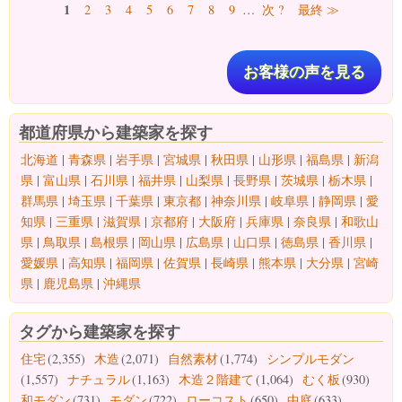
ページ
1
2
3
4
5
6
7
8
9
…
次 ?
最終 ≫
お客様の声を見る
都道府県から建築家を探す
北海道
|
青森県
|
岩手県
|
宮城県
|
秋田県
|
山形県
|
福島県
|
新潟
県
|
富山県
|
石川県
|
福井県
|
山梨県
|
長野県
|
茨城県
|
栃木県
|
群馬県
|
埼玉県
|
千葉県
|
東京都
|
神奈川県
|
岐阜県
|
静岡県
|
愛
知県
|
三重県
|
滋賀県
|
京都府
|
大阪府
|
兵庫県
|
奈良県
|
和歌山
県
|
鳥取県
|
島根県
|
岡山県
|
広島県
|
山口県
|
徳島県
|
香川県
|
愛媛県
|
高知県
|
福岡県
|
佐賀県
|
長崎県
|
熊本県
|
大分県
|
宮崎
県
|
鹿児島県
|
沖縄県
タグから建築家を探す
住宅
(2,355)
木造
(2,071)
自然素材
(1,774)
シンプルモダン
(1,557)
ナチュラル
(1,163)
木造２階建て
(1,064)
むく板
(930)
和モダン
(731)
モダン
(722)
ローコスト
(650)
中庭
(633)