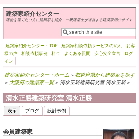
メインコンテンツに移動
建築家紹介センター
建物を建てたい方に建築家を紹介・一級建築士が運営する建築家紹介サイト
検索
検索フォーム
建築家紹介センター・TOP
建築家相談依頼サービスの流れ
お客
様の声
相談依頼事例
料金
よくある質問
安心安全宣言
ログ
イン
建築家紹介センター・ホーム
>
都道府県から建築家を探す
>
大阪府の建築家一覧
> 清水正勝建築研究室 清水正勝 >
清水正勝建築研究室 清水正勝
表示
(アクティブなタブ)
ブログ
設計事例
プライマリータブ
会員建築家