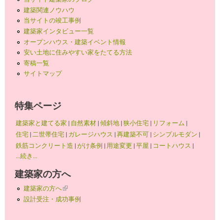
建築関連ノウハウ
当サイトの竣工事例
建築家インタビュー一覧
オープンハウス・建築イベント情報
安い土地に住みやすい家をたてる方法
寄稿一覧
サイトマップ
特集ページ
建築家と建てる家
|
自然素材
|
傾斜地
|
狭小住宅
|
リフォーム
|
住宅
|
二世帯住宅
|
ガレージハウス
|
再建築不可
|
シンプルモダン
|
鉄筋コンクリート造
|
がけ条例
|
用途変更
|
平屋
|
コートハウス
|
...続き...
建築家の方へ
建築家の方へ
(link is external)
設計受注・成功事例