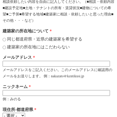
相談依頼したい内容を自由に記入してください。（■相談・依頼内容
■建設予定地■土地・テナントの所有・賃貸状況■建物についての希
望■ご予算■希望する地域■建築家に相談・依頼したいと思った理由■
その他・・・など）
建築家の所在地について
*
同じ都道府県・近県の建築家を希望する
建築家の所在地にはこだわらない
メールアドレス
*
メールアドレスをご記入ください。このメールアドレスに確認用の
メールをお送りします。 例：nakazato@kentikusi.jp
ニックネーム
*
例：みのる
現住所-都道府県
*