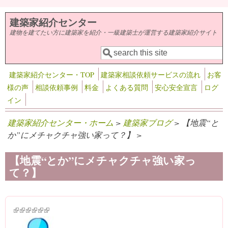
メインコンテンツに移動
建築家紹介センター
建物を建てたい方に建築家を紹介・一級建築士が運営する建築家紹介サイト
検索
検索フォーム
建築家紹介センター・TOP
建築家相談依頼サービスの流れ
お客
様の声
相談依頼事例
料金
よくある質問
安心安全宣言
ログ
イン
建築家紹介センター・ホーム
>
建築家ブログ
> 【地震“と
か”にメチャクチャ強い家って？】 >
【地震“とか”にメチャクチャ強い家っ
て？】
(link is external)
(link is external)
(link is external)
(link is external)
(link is external)
(link is external)