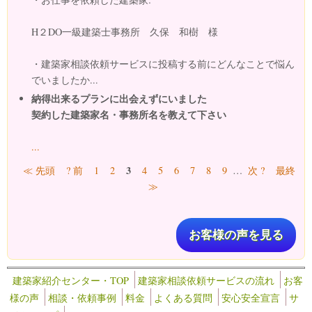
H２DO一級建築士事務所 久保 和樹 様
・建築家相談依頼サービスに投稿する前にどんなことで悩ん
でいましたか...
納得出来るプランに出会えずにいました
契約した建築家名・事務所名を教えて下さい
...
ページ
3
≪ 先頭
? 前
1
2
4
5
6
7
8
9
…
次 ?
最終
≫
お客様の声を見る
建築家紹介センター・TOP
建築家相談依頼サービスの流れ
お客
様の声
相談・依頼事例
料金
よくある質問
安心安全宣言
サ