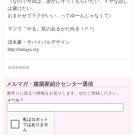
（なので今回は、誰かに守ってもらいたい、イヤな話し
は避けたい、
おまかせでラクがいい…ってゆーんじゃなくて）
マジで『やる』気のあるかた向き！(^ ^)
須永豪・サバイバルデザイン
http://sunaga.org
(link is external)
(link is external)
(link is external)
(link is external)
(link is external)
(link is external)
メルマガ・建築家紹介センター通信
家作りに役立つ情報をお送りします。ぜひご登録ください。
メール
*