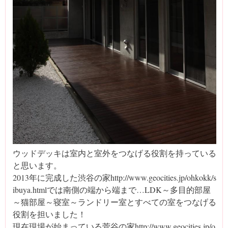
ウッドデッキは室内と室外をつなげる役割を持っている
と思います。
2013年に完成した渋谷の家http://www.geocities.jp/ohkokk/s
ibuya.htmlでは南側の端から端まで…LDK～多目的部屋
～猫部屋～寝室～ランドリー室とすべての室をつなげる
役割を担いました！
現在現場が始まっている菅谷の家http://www.geocities.jp/o