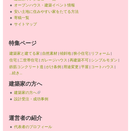
オープンハウス・建築イベント情報
安い土地に住みやすい家をたてる方法
寄稿一覧
サイトマップ
特集ページ
建築家と建てる家
|
自然素材
|
傾斜地
|
狭小住宅
|
リフォーム
|
住宅
|
二世帯住宅
|
ガレージハウス
|
再建築不可
|
シンプルモダン
|
鉄筋コンクリート造
|
がけ条例
|
用途変更
|
平屋
|
コートハウス
|
...続き...
建築家の方へ
建築家の方へ
(link is external)
設計受注・成功事例
運営者の紹介
代表者のプロフィール