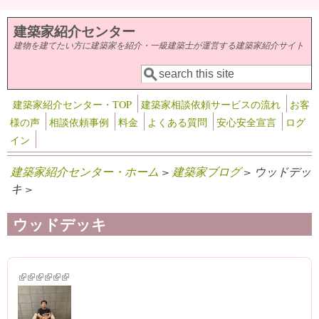
メインコンテンツに移動
建築家紹介センター
建物を建てたい方に建築家を紹介・一級建築士が運営する建築家紹介サイト
検索
検索フォーム
建築家紹介センター・TOP
建築家相談依頼サービスの流れ
お客
様の声
相談依頼事例
料金
よくある質問
安心安全宣言
ログ
イン
建築家紹介センター・ホーム
>
建築家ブログ
> ウッドデッ
キ >
ウッドデッキ
(link is external)
(link is external)
(link is external)
(link is external)
(link is external)
(link is external)