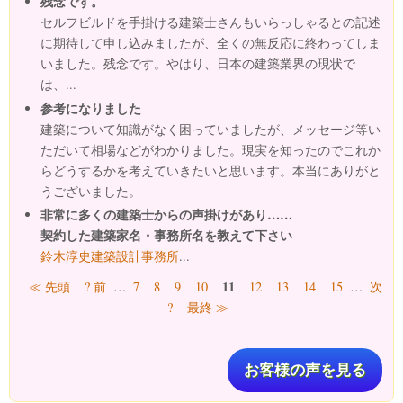
残念です。
セルフビルドを手掛ける建築士さんもいらっしゃるとの記述
に期待して申し込みましたが、全くの無反応に終わってしま
いました。残念です。やはり、日本の建築業界の現状で
は、...
参考になりました
建築について知識がなく困っていましたが、メッセージ等い
ただいて相場などがわかりました。現実を知ったのでこれか
らどうするかを考えていきたいと思います。本当にありがと
うございました。
非常に多くの建築士からの声掛けがあり……
契約した建築家名・事務所名を教えて下さい
鈴木淳史建築設計事務所
...
ページ
11
≪ 先頭
? 前
…
7
8
9
10
12
13
14
15
…
次
?
最終 ≫
お客様の声を見る