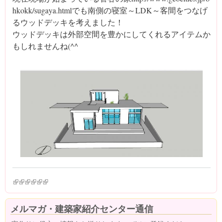
hkokk/sugaya.htmlでも南側の寝室～LDK～客間をつなげ
るウッドデッキを考えました！
ウッドデッキは外部空間を豊かにしてくれるアイテムか
もしれませんね(^^ゞ
(link is external)
(link is external)
(link is external)
(link is external)
(link is external)
(link is external)
メルマガ・建築家紹介センター通信