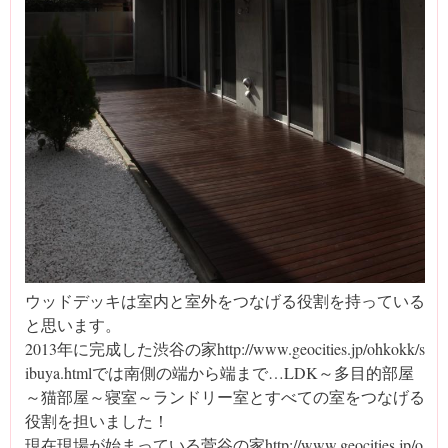
ウッドデッキは室内と室外をつなげる役割を持っている
と思います。
2013年に完成した渋谷の家http://www.geocities.jp/ohkokk/s
ibuya.htmlでは南側の端から端まで…LDK～多目的部屋
～猫部屋～寝室～ランドリー室とすべての室をつなげる
役割を担いました！
現在現場が始まっている菅谷の家http://www.geocities.jp/o