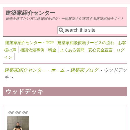
メインコンテンツに移動
建築家紹介センター
建物を建てたい方に建築家を紹介・一級建築士が運営する建築家紹介サイト
検索
検索フォーム
建築家紹介センター・TOP
建築家相談依頼サービスの流れ
お客
様の声
相談依頼事例
料金
よくある質問
安心安全宣言
ログ
イン
建築家紹介センター・ホーム
>
建築家ブログ
> ウッドデッ
キ >
ウッドデッキ
(link is external)
(link is external)
(link is external)
(link is external)
(link is external)
(link is external)