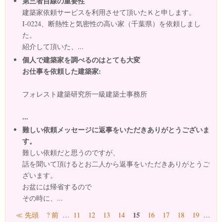
第三者目線の重要性
建築家依頼サービスを利用させて頂いたＫと申します。
I-0224、断熱性と気密性の高い家（千葉県）を依頼しまし
た。
紹介して頂いた、...
個人で建築家を調べるのはとても大変
お仕事を依頼した建築家:
フォレスト建築研究所一級建築士事務所
...
難しい依頼メッセージに返事をいただきありがとうございま
す。
難しい依頼だと思うのですが、
話を聞いて頂けるとお二人から返事をいただきありがとうご
ざいます。
お盆には帰省するので
その時に、...
ページ
15
≪ 先頭
? 前
…
11
12
13
14
16
17
18
19
…