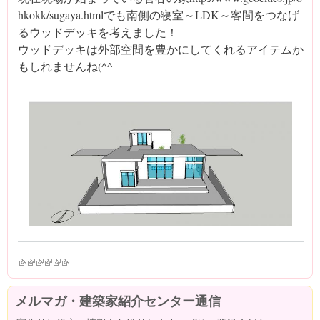
hkokk/sugaya.htmlでも南側の寝室～LDK～客間をつなげ
るウッドデッキを考えました！
ウッドデッキは外部空間を豊かにしてくれるアイテムか
もしれませんね(^^ゞ
(link is external)
(link is external)
(link is external)
(link is external)
(link is external)
(link is external)
メルマガ・建築家紹介センター通信