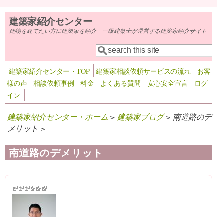
メインコンテンツに移動
建築家紹介センター
建物を建てたい方に建築家を紹介・一級建築士が運営する建築家紹介サイト
検索
検索フォーム
建築家紹介センター・TOP
建築家相談依頼サービスの流れ
お客
様の声
相談依頼事例
料金
よくある質問
安心安全宣言
ログ
イン
建築家紹介センター・ホーム
>
建築家ブログ
> 南道路のデ
メリット >
南道路のデメリット
(link is external)
(link is external)
(link is external)
(link is external)
(link is external)
(link is external)