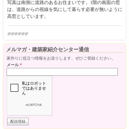
写真は南側に道路のあるお住まいです。1階の南面の窓
は、道路からの視線を気にして暮らす必要が無いように
高窓としています。
(link is external)
(link is external)
(link is external)
(link is external)
(link is external)
(link is external)
メルマガ・建築家紹介センター通信
家作りに役立つ情報をお送りします。ぜひご登録ください。
メール
*