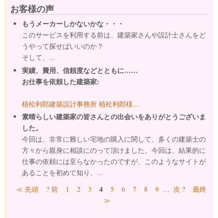
お客様の声
もうメーカーしかないかな・・・
このサービスを利用する前は、建築家さんや設計士さんをど
うやって探せばいいのか？
そして、...
実績、費用、信頼度などとともに……
お仕事を依頼した建築家:
植松利郎建築設計事務所 植松利郎様...
素晴らしい建築家の皆さんとの出会いをありがとうございま
した。
今回は、非常に難しい宅地の購入に関して、多くの建築士の
方々から親身に相談にのって頂けました。今回は、結果的に
仕事の依頼には至らなかったのですが、このようなサイトが
あることを初めて知り、...
ページ
4
≪ 先頭
? 前
1
2
3
5
6
7
8
9
…
次 ?
最終
≫