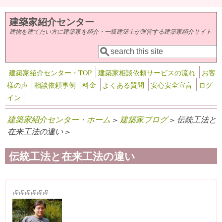
メインコンテンツに移動
建築家紹介センター
建物を建てたい方に建築家を紹介・一級建築士が運営する建築家紹介サイト
検索
検索フォーム
建築家紹介センター・TOP
建築家相談依頼サービスの流れ
お客
様の声
相談依頼事例
料金
よくある質問
安心安全宣言
ログ
イン
建築家紹介センター・ホーム
>
建築家ブログ
> 伝統工法と
在来工法の違い >
伝統工法と在来工法の違い
(link is external)
(link is external)
(link is external)
(link is external)
(link is external)
(link is external)