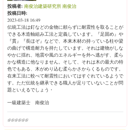
投稿者:
南俊治建築研究所 南俊治
投稿日時:
2023-03-18 16:49
伝統工法は釘などの金物に頼らずに耐震性を取ることが
できる木造軸組み工法と定義しています。『足固め』や
『貫』『長ほぞ』などで、本来木材の持っている柱や梁
の曲げで構造耐力を持たしています。それは建物がしな
やかに揺れ、地震や風のエネルギーを外へ逃がす、柔ら
かな構造に他なりません。そして、それは木の最大の特
色でもある、木がめり込む柔らかさからくるものです。
在来工法に較べて耐震性においてはすぐれているようで
す。ただ伝統を継承できる職人が足りていないことが問
題といえるでしょう・
一級建築士 南俊治
(link is external)
(link is external)
(link is external)
(link is external)
(link is external)
(link is external)