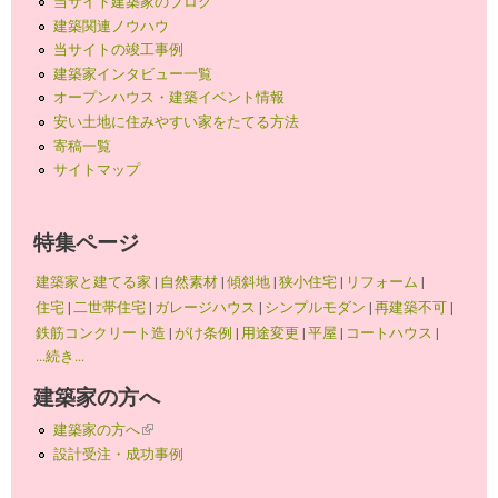
当サイト建築家のブログ
建築関連ノウハウ
当サイトの竣工事例
建築家インタビュー一覧
オープンハウス・建築イベント情報
安い土地に住みやすい家をたてる方法
寄稿一覧
サイトマップ
特集ページ
建築家と建てる家
|
自然素材
|
傾斜地
|
狭小住宅
|
リフォーム
|
住宅
|
二世帯住宅
|
ガレージハウス
|
シンプルモダン
|
再建築不可
|
鉄筋コンクリート造
|
がけ条例
|
用途変更
|
平屋
|
コートハウス
|
...続き...
建築家の方へ
建築家の方へ
(link is external)
設計受注・成功事例