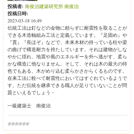
投稿者:
南俊治建築研究所 南俊治
投稿日時:
2023-03-18 16:49
伝統工法は釘などの金物に頼らずに耐震性を取ることが
できる木造軸組み工法と定義しています。『足固め』や
『貫』『長ほぞ』などで、本来木材の持っている柱や梁
の曲げで構造耐力を持たしています。それは建物がしな
やかに揺れ、地震や風のエネルギーを外へ逃がす、柔ら
かな構造に他なりません。そして、それは木の最大の特
色でもある、木がめり込む柔らかさからくるものです。
在来工法に較べて耐震性においてはすぐれているようで
す。ただ伝統を継承できる職人が足りていないことが問
題といえるでしょう・
一級建築士 南俊治
(link is external)
(link is external)
(link is external)
(link is external)
(link is external)
(link is external)