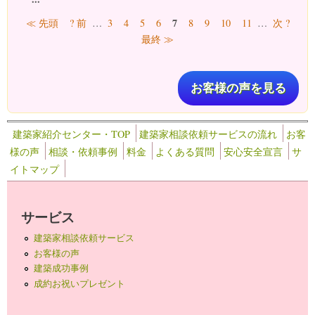
ページ
7
≪ 先頭
? 前
…
3
4
5
6
8
9
10
11
…
次 ?
最終 ≫
お客様の声を見る
建築家紹介センター・TOP
建築家相談依頼サービスの流れ
お客
様の声
相談・依頼事例
料金
よくある質問
安心安全宣言
サ
イトマップ
サービス
建築家相談依頼サービス
お客様の声
建築成功事例
成約お祝いプレゼント