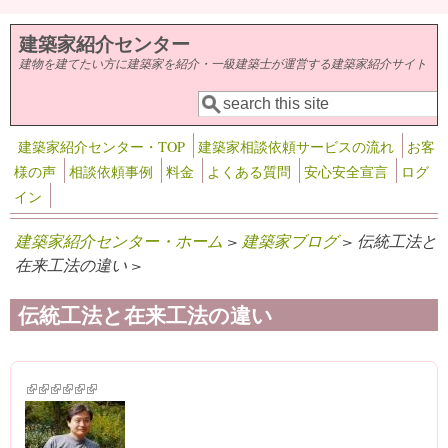
メインコンテンツに移動
建築家紹介センター
建物を建てたい方に建築家を紹介・一級建築士が運営する建築家紹介サイト
検索
検索フォーム
建築家紹介センター・TOP
建築家相談依頼サービスの流れ
お客
様の声
相談依頼事例
料金
よくある質問
安心安全宣言
ログ
イン
建築家紹介センター・ホーム
>
建築家ブログ
> 伝統工法と
在来工法の違い >
伝統工法と在来工法の違い
(link is external)
(link is external)
(link is external)
(link is external)
(link is external)
(link is external)