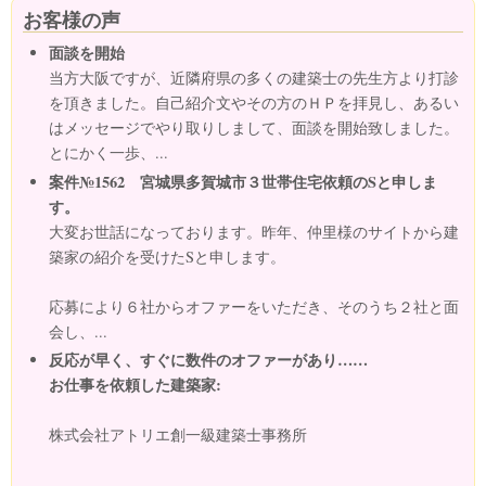
お客様の声
面談を開始
当方大阪ですが、近隣府県の多くの建築士の先生方より打診
を頂きました。自己紹介文やその方のＨＰを拝見し、あるい
はメッセージでやり取りしまして、面談を開始致しました。
とにかく一歩、...
案件№1562 宮城県多賀城市３世帯住宅依頼のSと申しま
す。
大変お世話になっております。昨年、仲里様のサイトから建
築家の紹介を受けたSと申します。
応募により６社からオファーをいただき、そのうち２社と面
会し、...
反応が早く、すぐに数件のオファーがあり……
お仕事を依頼した建築家:
株式会社アトリエ創一級建築士事務所
...